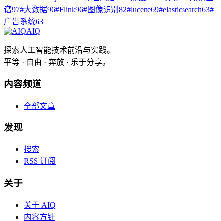
谱
97
#
大数据
96
#
Flink
96
#
图像识别
82
#
lucene
69
#
elasticsearch
63
#
广告系统
63
AIQ
探索人工智能技术前沿与实践。
平等 · 自由 · 奔放 · 乐于分享。
内容频道
全部文章
发现
搜索
RSS 订阅
关于
关于 AIQ
内容方针