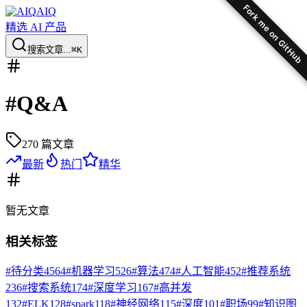
Fork me on GitHub
AIQ
精选 AI 产品
搜索文章...
⌘K
#
Q&A
270
篇文章
最新
热门
精华
暂无
文章
相关标签
#
待分类
4564
#
机器学习
526
#
算法
474
#
人工智能
452
#
推荐系统
236
#
搜索系统
174
#
深度学习
167
#
高并发
132
#
ELK
128
#
spark
118
#
神经网络
115
#
深度
101
#
职场
99
#
知识图