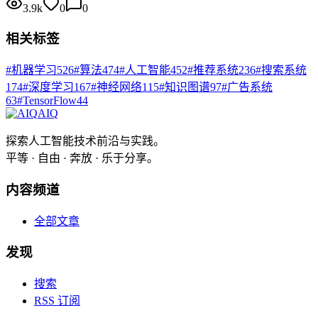
3.9k
0
0
相关标签
#
机器学习
526
#
算法
474
#
人工智能
452
#
推荐系统
236
#
搜索系统
174
#
深度学习
167
#
神经网络
115
#
知识图谱
97
#
广告系统
63
#
TensorFlow
44
AIQ
探索人工智能技术前沿与实践。
平等 · 自由 · 奔放 · 乐于分享。
内容频道
全部文章
发现
搜索
RSS 订阅