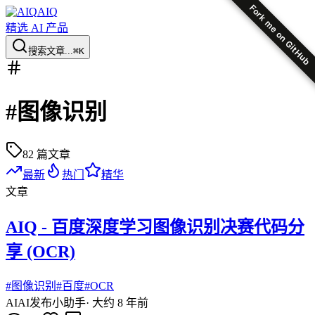
Fork me on GitHub
AIQ
精选 AI 产品
搜索文章...
⌘K
#
图像识别
82
篇文章
最新
热门
精华
文章
AIQ - 百度深度学习图像识别决赛代码分
享 (OCR)
#
图像识别
#
百度
#
OCR
AI
AI发布小助手
·
大约 8 年前