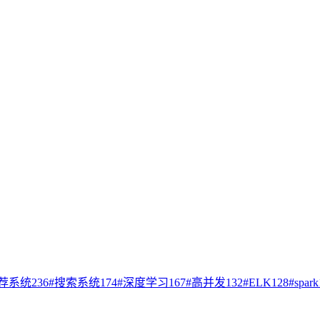
荐系统
236
#
搜索系统
174
#
深度学习
167
#
高并发
132
#
ELK
128
#
spark