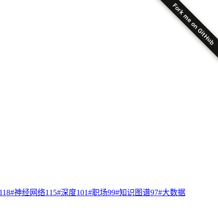
Fork me on GitHub
118
#
神经网络
115
#
深度
101
#
职场
99
#
知识图谱
97
#
大数据