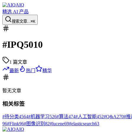
AIQ
精选 AI 产品
搜索文章...
⌘K
#
IPQ5010
1
篇文章
最新
热门
精华
暂无
文章
相关标签
#
待分类
4564
#
机器学习
526
#
算法
474
#
人工智能
452
#
Q&A
270
#
推
96
#
Flink
96
#
图像识别
82
#
lucene
69
#
elasticsearch
63
AIQ