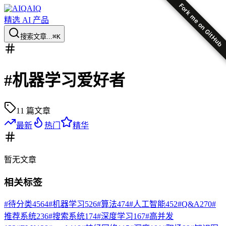
Fork me on GitHub
AIQ
精选 AI 产品
搜索文章...
⌘K
#
机器学习爱好者
11
篇文章
最新
热门
精华
暂无
文章
相关标签
#
待分类
4564
#
机器学习
526
#
算法
474
#
人工智能
452
#
Q&A
270
#
推荐系统
236
#
搜索系统
174
#
深度学习
167
#
高并发