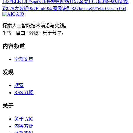
132
#
ELK
128
#
spark
118
#
神经网络
115
#
深度
101
#
职场
99
#
知识图
谱
97
#
大数据
96
#
Flink
96
#
图像识别
82
#
lucene
69
#
elasticsearch
63
AIQ
探索人工智能技术前沿与实践。
平等 · 自由 · 奔放 · 乐于分享。
内容频道
全部文章
发现
搜索
RSS 订阅
关于
关于 AIQ
内容方针