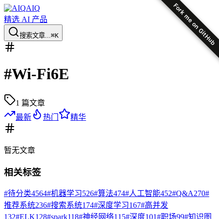
Fork me on GitHub
AIQ
精选 AI 产品
搜索文章...
⌘K
#
Wi-Fi6E
1
篇文章
最新
热门
精华
暂无
文章
相关标签
#
待分类
4564
#
机器学习
526
#
算法
474
#
人工智能
452
#
Q&A
270
#
推荐系统
236
#
搜索系统
174
#
深度学习
167
#
高并发
132
#
ELK
128
#
spark
118
#
神经网络
115
#
深度
101
#
职场
99
#
知识图