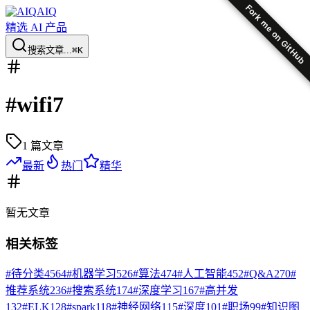
Fork me on GitHub
AIQ
精选 AI 产品
搜索文章...
⌘K
#
wifi7
1
篇文章
最新
热门
精华
暂无
文章
相关标签
#
待分类
4564
#
机器学习
526
#
算法
474
#
人工智能
452
#
Q&A
270
#
推荐系统
236
#
搜索系统
174
#
深度学习
167
#
高并发
132
#
ELK
128
#
spark
118
#
神经网络
115
#
深度
101
#
职场
99
#
知识图