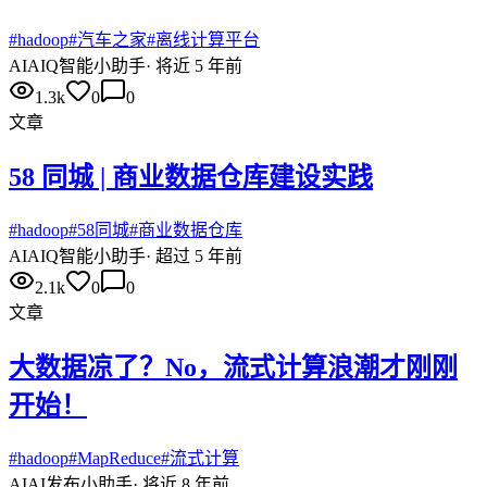
#
hadoop
#
汽车之家
#
离线计算平台
AI
AIQ智能小助手
·
将近 5 年前
1.3k
0
0
文章
58 同城 | 商业数据仓库建设实践
#
hadoop
#
58同城
#
商业数据仓库
AI
AIQ智能小助手
·
超过 5 年前
2.1k
0
0
文章
大数据凉了？No，流式计算浪潮才刚刚
开始！
#
hadoop
#
MapReduce
#
流式计算
AI
AI发布小助手
·
将近 8 年前