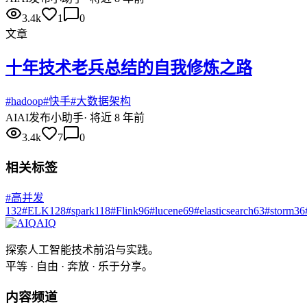
3.4k
1
0
文章
十年技术老兵总结的自我修炼之路
#
hadoop
#
快手
#
大数据架构
AI
AI发布小助手
·
将近 8 年前
3.4k
7
0
相关标签
#
高并发
132
#
ELK
128
#
spark
118
#
Flink
96
#
lucene
69
#
elasticsearch
63
#
storm
36
AIQ
探索人工智能技术前沿与实践。
平等 · 自由 · 奔放 · 乐于分享。
内容频道