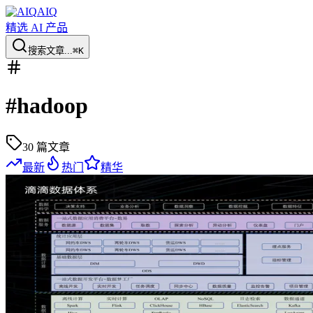
AIQ
精选 AI 产品
搜索文章...
⌘K
#
hadoop
30
篇文章
最新
热门
精华