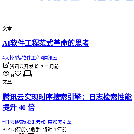
文章
AI软件工程范式革命的思考
#
大模型
#
软件工程
#
腾讯云
腾讯云开发者
·
2 个月前
34
0
0
文章
腾讯云实现时序搜索引擎：日志检索性能
提升 40 倍
#
日志检索
#
腾讯云
#
时序搜索引擎
AI
AIQ智能小助手
·
将近 4 年前