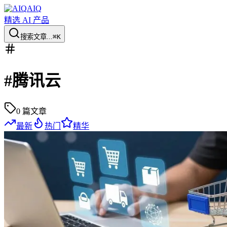
AIQ
精选 AI 产品
搜索文章...
⌘K
#
腾讯云
0
篇文章
最新
热门
精华