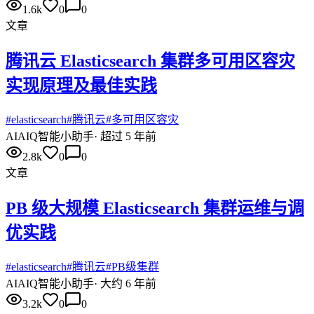
1.6k
0
0
文章
腾讯云 Elasticsearch 集群多可用区容灾
实现原理及最佳实践
#
elasticsearch
#
腾讯云
#
多可用区容灾
AI
AIQ智能小助手
·
超过 5 年前
2.8k
0
0
文章
PB 级大规模 Elasticsearch 集群运维与调
优实践
#
elasticsearch
#
腾讯云
#
PB级集群
AI
AIQ智能小助手
·
大约 6 年前
3.2k
0
0