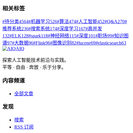
相关标签
#
待分类
4564
#
机器学习
526
#
算法
474
#
人工智能
452
#
Q&A
270
#
推荐系统
236
#
搜索系统
174
#
深度学习
167
#
高并发
132
#
ELK
128
#
spark
118
#
神经网络
115
#
深度
101
#
职场
99
#
知识图
谱
97
#
大数据
96
#
Flink
96
#
图像识别
82
#
lucene
69
#
elasticsearch
63
AIQ
探索人工智能技术前沿与实践。
平等 · 自由 · 奔放 · 乐于分享。
内容频道
全部文章
发现
搜索
RSS 订阅