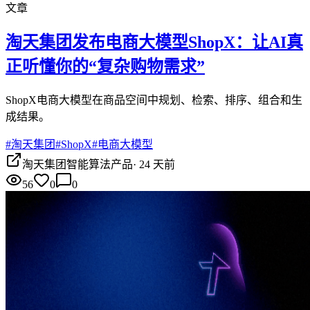
文章
淘天集团发布电商大模型ShopX：让AI真
正听懂你的“复杂购物需求”
ShopX电商大模型在商品空间中规划、检索、排序、组合和生
成结果。
#
淘天集团
#
ShopX
#
电商大模型
淘天集团智能算法产品
·
24 天前
56
0
0