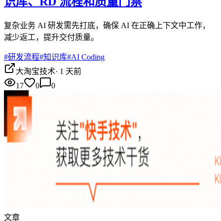
识库、RD 流程和质量门禁
复杂业务 AI 研发需先打底，确保 AI 在正确上下文中工作，
减少返工，提升交付质量。
#
研发流程
#
知识库
#
AI Coding
大淘宝技术
·
1 天前
17
0
0
文章