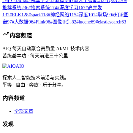
#
待分类
4564
#
机器学习
526
#
算法
474
#
人工智能
452
#
Q&A
270
#
推荐系统
236
#
搜索系统
174
#
深度学习
167
#
高并发
132
#
ELK
128
#
spark
118
#
神经网络
115
#
深度
101
#
职场
99
#
知识图
谱
97
#
大数据
96
#
Flink
96
#
图像识别
82
#
lucene
69
#
elasticsearch
63
内容频道
AIQ 每天自动聚合高质量 AI/ML 技术内容
苦练基本功 · 每天前进三十公里
AIQ
探索人工智能技术前沿与实践。
平等 · 自由 · 奔放 · 乐于分享。
内容频道
全部文章
发现