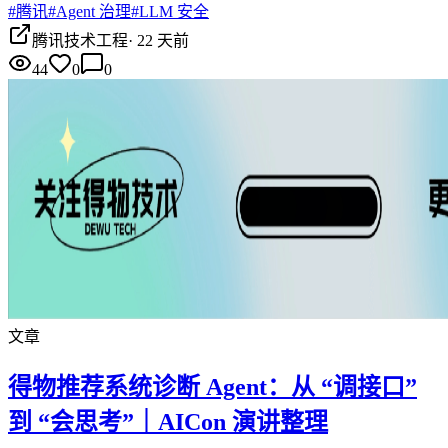
#
腾讯
#
Agent 治理
#
LLM 安全
腾讯技术工程
·
22 天前
44
0
0
文章
得物推荐系统诊断 Agent：从 “调接口”
到 “会思考”｜AICon 演讲整理