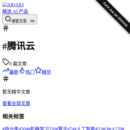
Fork me on GitHub
AIQ
精选 AI 产品
搜索文章...
⌘K
#
腾讯云
0
篇文章
最新
热门
精华
暂无
精华
文章
查看全部文章
相关标签
#
待分类
4564
#
机器学习
526
#
算法
474
#
人工智能
452
#
Q&A
270
#