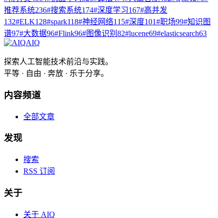
推荐系统
236
#
搜索系统
174
#
深度学习
167
#
高并发
132
#
ELK
128
#
spark
118
#
神经网络
115
#
深度
101
#
职场
99
#
知识图
谱
97
#
大数据
96
#
Flink
96
#
图像识别
82
#
lucene
69
#
elasticsearch
63
AIQ
探索人工智能技术前沿与实践。
平等 · 自由 · 奔放 · 乐于分享。
内容频道
全部文章
发现
搜索
RSS 订阅
关于
关于 AIQ