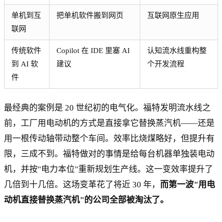
单机到互
把单机软件搬到网页
互联网原生应用
联网
传统软件
Copilot 在 IDE 里塞 AI
认知流水线重构整
到 AI 软
建议
个开发流程
件
最经典的案例是 20 世纪初的电气化。福特发明流水线之
前，工厂用电动机的方式是直接拿它替换蒸汽机——还是
用一根传动轴带动整个车间。效率比烧煤略好，但提升有
限，三成不到。福特做对的事情是给每台机器单独装电动
机，并按"电力本位"重新规划生产线。这一变效率提升了
几倍到十几倍。这场变革花了将近 30 年，
而第一波"用电
动机直接替换蒸汽机"的公司全部被淘汰了。