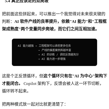
5.4 真正应该走的双爬坡
把前面这些拼起来，可以推出一个我觉得对未来很关键的
判断：
AI 软件产线的良率提升，依赖"AI 能力"和"工程框
架成熟度"两个变量同步爬坡，而它们之间互相加速。
AI
 能力越强 → 工程框架可以承担更多任务
            → 产线的偏差案例库越丰富
            → 
AI
 的训练 / 调优反馈越充分
            → 
AI
 能力进一步增强
这是个正反馈循环，但
这个循环只有在"AI 为中心"架构下
才能闭合。
Copilot 架构下，反馈会被人这一环节切断，
循环转不起来。
把两种模式放一起对比就更清楚了：