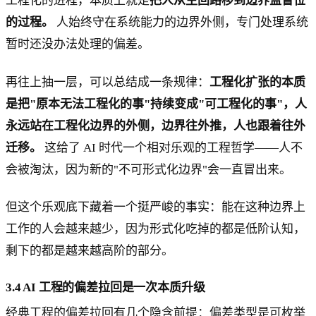
工程化的进程，本质上就是
把人从主回路移到边界监督位
的过程。
人始终守在系统能力的边界外侧，专门处理系统
暂时还没办法处理的偏差。
再往上抽一层，可以总结成一条规律：
工程化扩张的本质
是把"原本无法工程化的事"持续变成"可工程化的事"，人
永远站在工程化边界的外侧，边界往外推，人也跟着往外
迁移。
这给了 AI 时代一个相对乐观的工程哲学——人不
会被淘汰，因为新的"不可形式化边界"会一直冒出来。
但这个乐观底下藏着一个挺严峻的事实：能在这种边界上
工作的人会越来越少，因为形式化吃掉的都是低阶认知，
剩下的都是越来越高阶的部分。
3.4 AI 工程的偏差拉回是一次本质升级
经典工程的偏差拉回有几个隐含前提：偏差类型是可枚举