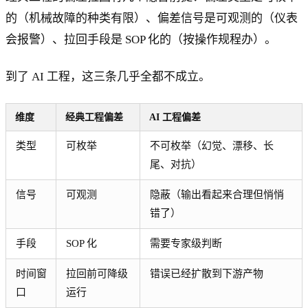
的（机械故障的种类有限）、偏差信号是可观测的（仪表
会报警）、拉回手段是 SOP 化的（按操作规程办）。
到了 AI 工程，这三条几乎全都不成立。
维度
经典工程偏差
AI 工程偏差
类型
可枚举
不可枚举（幻觉、漂移、长
尾、对抗）
信号
可观测
隐蔽（输出看起来合理但悄悄
错了）
手段
SOP 化
需要专家级判断
时间窗
拉回前可降级
错误已经扩散到下游产物
口
运行