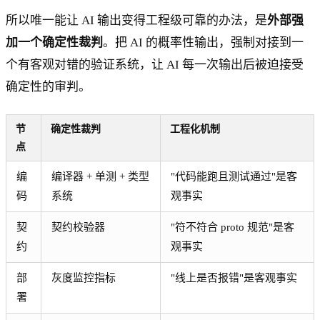
所以唯一能让 AI 输出变得工程级可靠的办法，是
外部强
加一个确定性裁判
。把 AI 的概率性输出，强制对接到一
个有客观对错的验证系统，让 AI 每一次输出后被迫接受
确定性的审判。
节
确定性裁判
工程化机制
点
编
编译器 + 单测 + 类型
"代码能跑且测试通过"是客
码
系统
观事实
契
契约校验器
"符不符合 proto 规范"是客
约
观事实
部
灰度监控指标
"线上是否报错"是客观事实
署