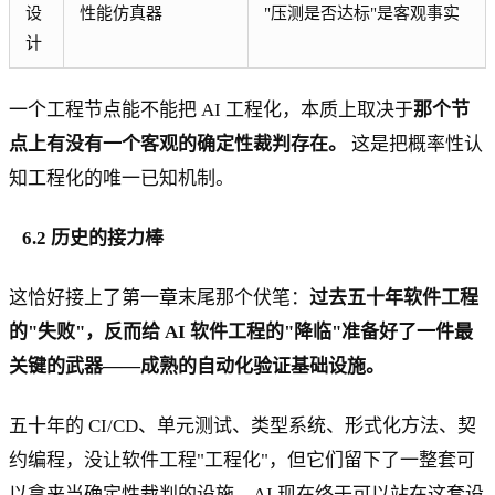
设
性能仿真器
"压测是否达标"是客观事实
计
一个工程节点能不能把 AI 工程化，本质上取决于
那个节
点上有没有一个客观的确定性裁判存在。
这是把概率性认
知工程化的唯一已知机制。
6.2 历史的接力棒
这恰好接上了第一章末尾那个伏笔：
过去五十年软件工程
的"失败"，反而给 AI 软件工程的"降临"准备好了一件最
关键的武器——成熟的自动化验证基础设施。
五十年的 CI/CD、单元测试、类型系统、形式化方法、契
约编程，没让软件工程"工程化"，但它们留下了一整套可
以拿来当确定性裁判的设施。AI 现在终于可以站在这套设