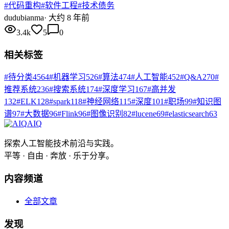
#
代码重构
#
软件工程
#
技术债务
du
dubianma
·
大约 8 年前
3.4k
5
0
相关标签
#
待分类
4564
#
机器学习
526
#
算法
474
#
人工智能
452
#
Q&A
270
#
推荐系统
236
#
搜索系统
174
#
深度学习
167
#
高并发
132
#
ELK
128
#
spark
118
#
神经网络
115
#
深度
101
#
职场
99
#
知识图
谱
97
#
大数据
96
#
Flink
96
#
图像识别
82
#
lucene
69
#
elasticsearch
63
AIQ
探索人工智能技术前沿与实践。
平等 · 自由 · 奔放 · 乐于分享。
内容频道
全部文章
发现