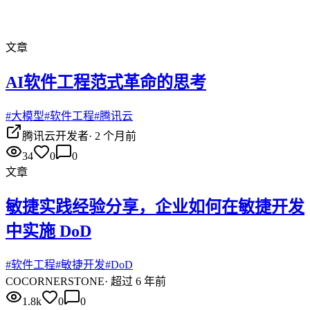
文章
AI软件工程范式革命的思考
#
大模型
#
软件工程
#
腾讯云
腾讯云开发者
·
2 个月前
34
0
0
文章
敏捷实践经验分享，企业如何在敏捷开发
中实施 DoD
#
软件工程
#
敏捷开发
#
DoD
CO
CORNERSTONE
·
超过 6 年前
1.8k
0
0