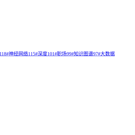
118
#
神经网络
115
#
深度
101
#
职场
99
#
知识图谱
97
#
大数据