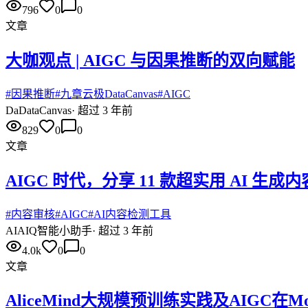
796
0
0
文章
大咖观点 | AIGC 与因果推断的双向赋能
#
因果推断
#
九章云极DataCanvas
#
AIGC
Da
DataCanvas
·
超过 3 年前
829
0
0
文章
AIGC 时代，分享 11 款超实用 AI 生成
#
内容审核
#
AIGC
#
AI内容检测工具
AI
AIQ智能小助手
·
超过 3 年前
4.0k
0
0
文章
AliceMind大规模预训练实践及AIGC在Mo