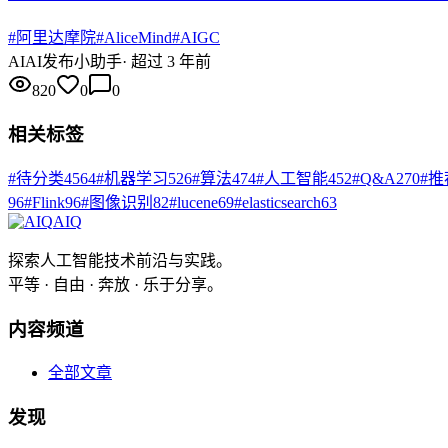
#
阿里达摩院
#
AliceMind
#
AIGC
AI
AI发布小助手
·
超过 3 年前
820
0
0
相关标签
#
待分类
4564
#
机器学习
526
#
算法
474
#
人工智能
452
#
Q&A
270
#
推
96
#
Flink
96
#
图像识别
82
#
lucene
69
#
elasticsearch
63
AIQ
探索人工智能技术前沿与实践。
平等 · 自由 · 奔放 · 乐于分享。
内容频道
全部文章
发现