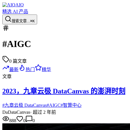
AIQ
精选 AI 产品
搜索文章...
⌘K
#
AIGC
0
篇文章
最新
热门
精华
文章
2023，九章云极 DataCanvas 的澎湃时刻
#
九章云极 DataCanvas
#
AIGC
#
智算中心
Da
DataCanvas
·
超过 2 年前
888
0
0