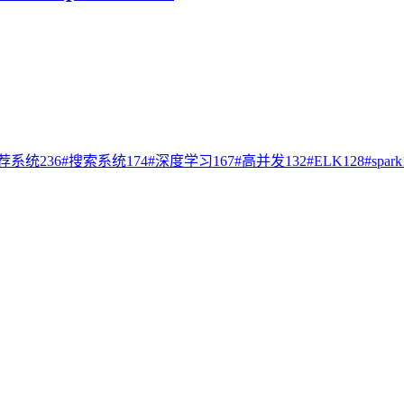
荐系统
236
#
搜索系统
174
#
深度学习
167
#
高并发
132
#
ELK
128
#
spark