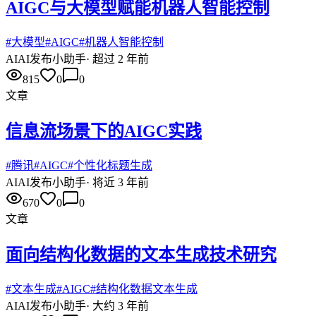
AIGC与大模型赋能机器人智能控制
#
大模型
#
AIGC
#
机器人智能控制
AI
AI发布小助手
·
超过 2 年前
815
0
0
文章
信息流场景下的AIGC实践
#
腾讯
#
AIGC
#
个性化标题生成
AI
AI发布小助手
·
将近 3 年前
670
0
0
文章
面向结构化数据的文本生成技术研究
#
文本生成
#
AIGC
#
结构化数据文本生成
AI
AI发布小助手
·
大约 3 年前