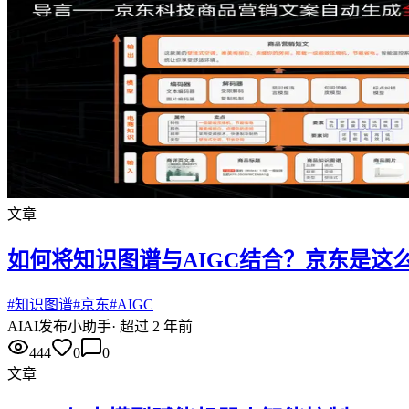
文章
如何将知识图谱与AIGC结合？京东是这
#
知识图谱
#
京东
#
AIGC
AI
AI发布小助手
·
超过 2 年前
444
0
0
文章