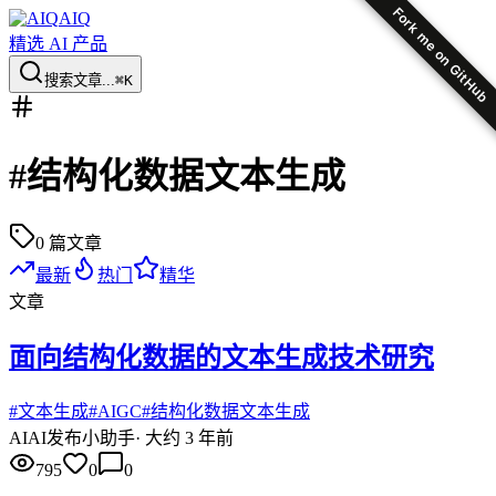
Fork me on GitHub
AIQ
精选 AI 产品
搜索文章...
⌘K
#
结构化数据文本生成
0
篇文章
最新
热门
精华
文章
面向结构化数据的文本生成技术研究
#
文本生成
#
AIGC
#
结构化数据文本生成
AI
AI发布小助手
·
大约 3 年前
795
0
0