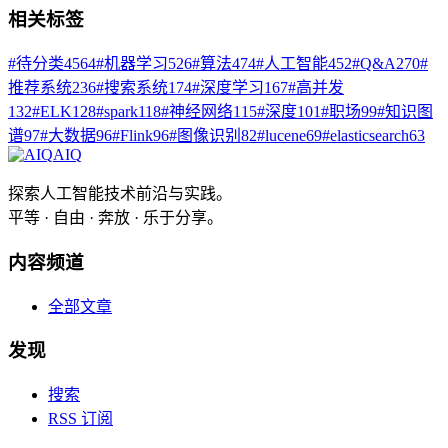
相关标签
#
待分类
4564
#
机器学习
526
#
算法
474
#
人工智能
452
#
Q&A
270
#
推荐系统
236
#
搜索系统
174
#
深度学习
167
#
高并发
132
#
ELK
128
#
spark
118
#
神经网络
115
#
深度
101
#
职场
99
#
知识图
谱
97
#
大数据
96
#
Flink
96
#
图像识别
82
#
lucene
69
#
elasticsearch
63
AIQ
探索人工智能技术前沿与实践。
平等 · 自由 · 奔放 · 乐于分享。
内容频道
全部文章
发现
搜索
RSS 订阅