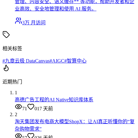
管理、内容安全、语义缓存** 等功能，帮助开发者和企
业高效、安全地管理和使用 AI 服务。
3万
月访问
相关标签
#
九章云极 DataCanvas
#
AIGC
#
智算中心
近期热门
1
高德广告工程的AI Native知识库体系
71
0
17 天前
2
淘天集团发布电商大模型ShopX：让AI真正听懂你的“复
杂购物需求”
57
0
26 天前