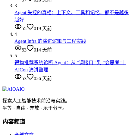
3
Agent 失控的真相：上下文、工具和记忆，都不是越多
越好
55
0
19 天前
4
Agent Infra 的演进逻辑与工程实践
53
0
14 天前
5
得物推荐系统诊断 Agent：从 “调接口” 到 “会思考”｜
AICon 演讲整理
53
0
26 天前
AIQ
探索人工智能技术前沿与实践。
平等 · 自由 · 奔放 · 乐于分享。
内容频道
全部文章