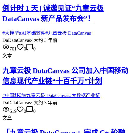
倒计时 1 天 | 诚邀见证“九章云极
DataCanvas 新产品发布会”！
#
大模型
#
AI基础软件
#
九章云极 DataCanvas
Da
DataCanvas
·
大约 3 年前
701
0
0
文章
九章云极 DataCanvas 公司加入中国移动
信息现代产业链“十百千万”计划
#
中国移动
#
九章云极 DataCanvas
#
大数据产业链
Da
DataCanvas
·
大约 3 年前
619
0
0
文章
「九章云极 DataCanvas」完成 C+ 轮融