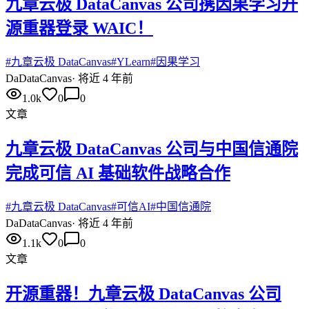
九章云极 DataCanvas 公司携因果学习开
源重器登录 WAIC！
#
九章云极 DataCanvas
#
YLearn
#
因果学习
Da
DataCanvas
·
将近 4 年前
1.0k
0
0
文章
九章云极 DataCanvas 公司与中国信通院
完成可信 AI 基础软件战略合作
#
九章云极 DataCanvas
#
可信AI
#
中国信通院
Da
DataCanvas
·
将近 4 年前
1.1k
0
0
文章
开源重器！九章云极 DataCanvas 公司