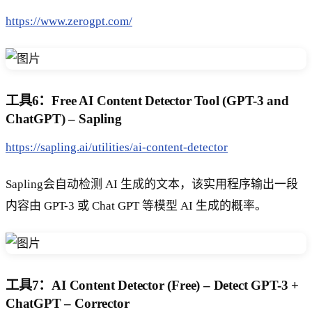
https://www.zerogpt.com/
工具6：Free AI Content Detector Tool (GPT-3 and
ChatGPT) – Sapling
https://sapling.ai/utilities/ai-content-detector
Sapling会自动检测 AI 生成的文本，该实用程序输出一段
内容由 GPT-3 或 Chat GPT 等模型 AI 生成的概率。
工具7：AI Content Detector (Free) – Detect GPT-3 +
ChatGPT – Corrector