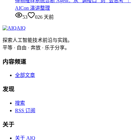
得物推荐系统诊断 Agent：从 “调接口” 到 “会思考”｜
AICon 演讲整理
53
0
26 天前
AIQ
探索人工智能技术前沿与实践。
平等 · 自由 · 奔放 · 乐于分享。
内容频道
全部文章
发现
搜索
RSS 订阅
关于
关于 AIQ