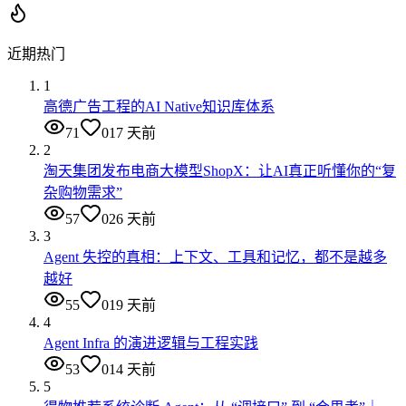
近期热门
1
高德广告工程的AI Native知识库体系
71
0
17 天前
2
淘天集团发布电商大模型ShopX：让AI真正听懂你的“复
杂购物需求”
57
0
26 天前
3
Agent 失控的真相：上下文、工具和记忆，都不是越多
越好
55
0
19 天前
4
Agent Infra 的演进逻辑与工程实践
53
0
14 天前
5