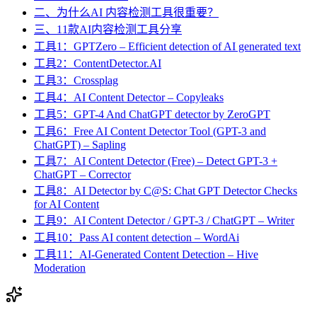
二、为什么AI 内容检测工具很重要？
三、11款AI内容检测工具分享
工具1：GPTZero – Efficient detection of AI generated text
工具2：ContentDetector.AI
工具3：Crossplag
工具4：AI Content Detector – Copyleaks
工具5：GPT-4 And ChatGPT detector by ZeroGPT
工具6：Free AI Content Detector Tool (GPT-3 and
ChatGPT) – Sapling
工具7：AI Content Detector (Free) – Detect GPT-3 +
ChatGPT – Corrector
工具8：AI Detector by C@S: Chat GPT Detector Checks
for AI Content
工具9：AI Content Detector / GPT-3 / ChatGPT – Writer
工具10：Pass AI content detection – WordAi
工具11：AI-Generated Content Detection – Hive
Moderation