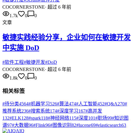
CO
CORNERSTONE
·
超过 6 年前
1.7k
0
0
文章
敏捷实践经验分享，企业如何在敏捷开发
中实施 DoD
#
软件工程
#
敏捷开发
#
DoD
CO
CORNERSTONE
·
超过 6 年前
1.8k
0
0
相关标签
#
待分类
4564
#
机器学习
526
#
算法
474
#
人工智能
452
#
Q&A
270
#
推荐系统
236
#
搜索系统
174
#
深度学习
167
#
高并发
132
#
ELK
128
#
spark
118
#
神经网络
115
#
深度
101
#
职场
99
#
知识图
谱
97
#
大数据
96
#
Flink
96
#
图像识别
82
#
lucene
69
#
elasticsearch
63
AIQ