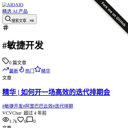
Fork me on GitHub
AIQ
精选 AI 产品
搜索文章...
⌘K
#
敏捷开发
0
篇文章
最新
热门
精华
文章
精华 | 如何开一场高效的迭代排期会
#
敏捷开发
#
阿里巴巴云效
#
迭代排期
VC
VChar
·
超过 4 年前
1.7k
0
0
文章