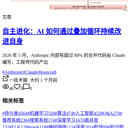
文章
自主进化：AI 如何通过叠加循环持续改
进自身
2026 年 5 月，Anthropic 内部有超过 80% 的合并代码由 Claude
编写，工程师代码产出
#
Anthropic
#
Claude
#
loopcraft
一技术猿
·
大约 1 个月前
46
0
0
相关标签
#
待分类
4564
#
机器学习
526
#
算法
474
#
人工智能
452
#
Q&A
270
#
推荐系统
236
#
搜索系统
174
#
深度学习
167
#
高并发
132
#
ELK
128
#
spark
118
#
神经网络
115
#
深度
101
#
职场
99
#
知识图