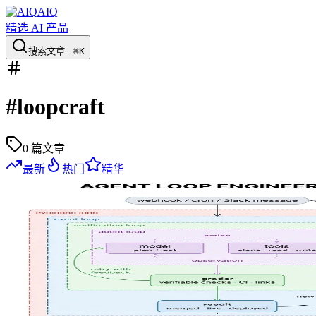
AIQ
精选 AI 产品
搜索文章...
⌘K
#
loopcraft
0
篇文章
最新
热门
精华