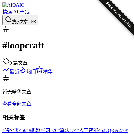
Fork me on GitHub
AIQ
精选 AI 产品
搜索文章...
⌘K
#
loopcraft
0
篇文章
最新
热门
精华
暂无
精华
文章
查看全部文章
相关标签
#
待分类
4564
#
机器学习
526
#
算法
474
#
人工智能
452
#
Q&A
270
#