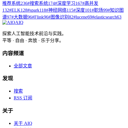
推荐系统
236
#
搜索系统
174
#
深度学习
167
#
高并发
132
#
ELK
128
#
spark
118
#
神经网络
115
#
深度
101
#
职场
99
#
知识图
谱
97
#
大数据
96
#
Flink
96
#
图像识别
82
#
lucene
69
#
elasticsearch
63
AIQ
探索人工智能技术前沿与实践。
平等 · 自由 · 奔放 · 乐于分享。
内容频道
全部文章
发现
搜索
RSS 订阅
关于
关于 AIQ