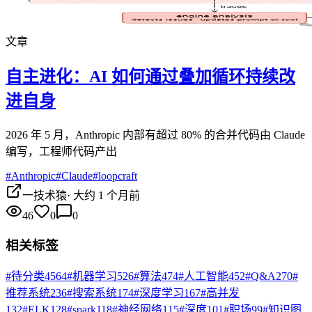
文章
自主进化：AI 如何通过叠加循环持续改
进自身
2026 年 5 月，Anthropic 内部有超过 80% 的合并代码由 Claude
编写，工程师代码产出
#
Anthropic
#
Claude
#
loopcraft
一技术猿
·
大约 1 个月前
46
0
0
相关标签
#
待分类
4564
#
机器学习
526
#
算法
474
#
人工智能
452
#
Q&A
270
#
推荐系统
236
#
搜索系统
174
#
深度学习
167
#
高并发
132
#
ELK
128
#
spark
118
#
神经网络
115
#
深度
101
#
职场
99
#
知识图