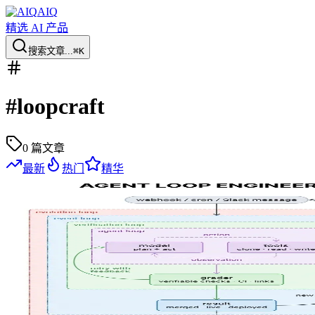
AIQ
精选 AI 产品
搜索文章...
⌘K
#
loopcraft
0
篇文章
最新
热门
精华