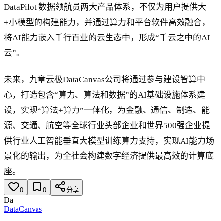
DataPilot 数据领航员两大产品体系，不仅为用户提供大
+小模型的构建能力，并通过算力和平台软件高效融合，
将AI能力嵌入千行百业的云生态中，形成“千云之中的AI
云”。
未来，九章云极DataCanvas公司将通过参与建设智算中
心，打造包含“算力、算法和数据”的AI基础设施体系建
设，实现“算法+算力”一体化，为金融、通信、制造、能
源、交通、航空等全球行业头部企业和世界500强企业提
供行业人工智能垂直大模型训练算力支持，实现AI能力场
景化的输出，为全社会构建数字经济提供最高效的计算底
座。
0
0
分享
Da
DataCanvas