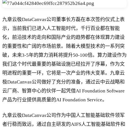
九章云极DataCanvas公司董事长方磊在本次签约仪式上表
示，当前我们已进入人工智能时代，千行百业都在智能
化，前沿技术的走向和国际产业的趋势都在体现算力建设
的重要性和广阔的市场前景。随着大模型技术的一系列突
破，未来3-5年的算力消耗将提升50-100倍。算力建设作为
我们这个时代最重要的基础设施已经拉开了序幕，作为文
明进程的重要一环，它将是一次产业的伟大变革。九章云
极DataCanvas公司做好了充分的准备，通过云中云战略和
云厂商、智算中心的伙伴一起凭借AI Foundation Software
产品为行业提供高质量的AI Foundation Service。
九章云极DataCanvas公司作为中国人工智能基础软件领军
者行稳而致远，通过自主研发的AIFS人工智能基础软件和