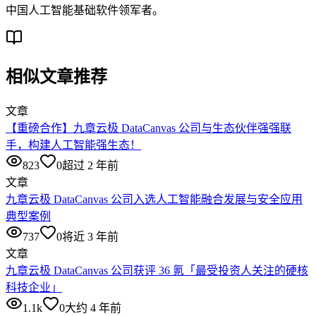
中国人工智能基础软件领军者。
相似文章推荐
文章
【重磅合作】九章云极 DataCanvas 公司与生态伙伴强强联
手，构建人工智能强生态！
823
0
超过 2 年前
文章
九章云极 DataCanvas 公司入选人工智能融合发展与安全应用
典型案例
737
0
将近 3 年前
文章
九章云极 DataCanvas 公司获评 36 氪「最受投资人关注的硬核
科技企业」
1.1k
0
大约 4 年前