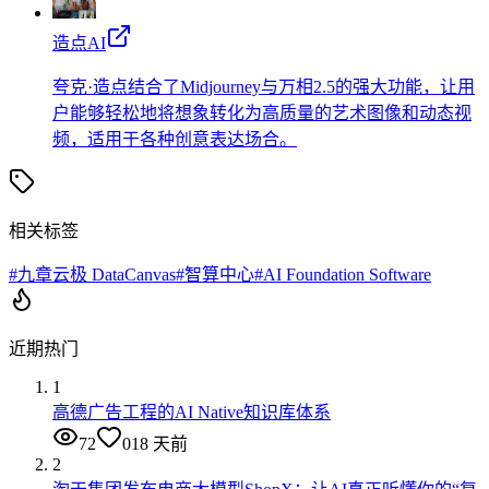
造点AI
夸克·造点结合了Midjourney与万相2.5的强大功能，让用
户能够轻松地将想象转化为高质量的艺术图像和动态视
频，适用于各种创意表达场合。
相关标签
#
九章云极 DataCanvas
#
智算中心
#
AI Foundation Software
近期热门
1
高德广告工程的AI Native知识库体系
72
0
18 天前
2