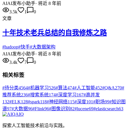
AI
AI发布小助手
·
将近 8 年前
3.5k
1
0
文章
十年技术老兵总结的自我修炼之路
#
hadoop
#
快手
#
大数据架构
AI
AI发布小助手
·
将近 8 年前
3.4k
7
0
相关标签
#
待分类
4564
#
机器学习
526
#
算法
474
#
人工智能
452
#
Q&A
270
#
推荐系统
236
#
搜索系统
174
#
深度学习
167
#
高并发
132
#
ELK
128
#
spark
118
#
神经网络
115
#
深度
101
#
职场
99
#
知识图
谱
97
#
大数据
96
#
Flink
96
#
图像识别
82
#
lucene
69
#
elasticsearch
63
AIQ
探索人工智能技术前沿与实践。