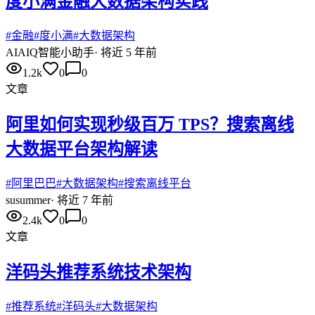
​度小满金融大数据架构实践
#
金融
#
度小满
#
大数据架构
AI
AIQ智能小助手
·
将近 5 年前
1.2k
0
0
文章
阿里如何实现秒级百万 TPS？搜索离线
大数据平台架构解读
#
阿里巴巴
#
大数据架构
#
搜索离线平台
su
summer
·
将近 7 年前
2.4k
0
0
文章
洋码头推荐系统技术架构
#
推荐系统
#
洋码头
#
大数据架构