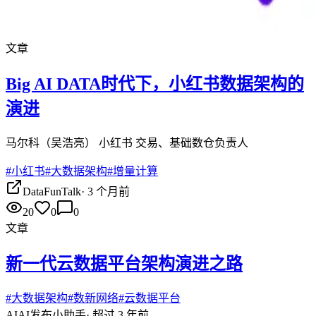
文章
Big AI DATA时代下，小红书数据架构的
演进
马尔科（吴浩亮） 小红书 交易、基础数仓负责人
#
小红书
#
大数据架构
#
增量计算
DataFunTalk
·
3 个月前
20
0
0
文章
新一代云数据平台架构演进之路
#
大数据架构
#
数新网络
#
云数据平台
AI
AI发布小助手
·
超过 3 年前