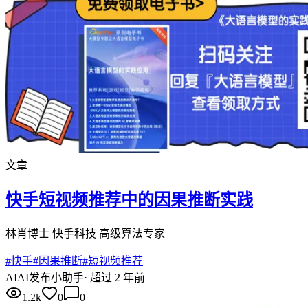
文章
快手短视频推荐中的因果推断实践
林肖博士 快手科技 高级算法专家
#
快手
#
因果推断
#
短视频推荐
AI
AI发布小助手
·
超过 2 年前
1.2k
0
0