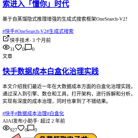
索进入「懂你」时代
基于自蒸馏隐式推理增强的生成式搜索框架OneSearch-V2！
#
快手
#
OneSearch-V2
#
生成式搜索
快手技术
·
3 个月前
31
0
0
文章
快手数据成本白盒化治理实践
本文介绍我们最近一年在大数据成本方面的白盒化治理实践，
通过深入到引擎、数仓和工具，打开架构，进行拆解和分析，
实现有深度的成本治理，同时也拿到了不错结果。
#
快手
#
数据成本治理
#
白盒化
AI
AI发布小助手
·
超过 2 年前
927
0
0