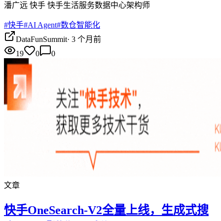
潘广远 快手 快手生活服务数据中心架构师
#
快手
#
AI Agent
#
数仓智能化
DataFunSummit
·
3 个月前
19
0
0
文章
快手OneSearch-V2全量上线，生成式搜