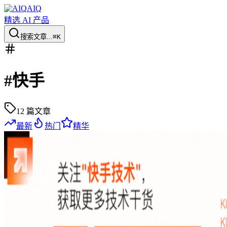
AIQ
精选 AI 产品
搜索文章...
⌘K
#
快手
12
篇文章
最新
热门
精华