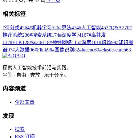
第
1
/
3
页，共
47
篇
下一页
相关标签
#
待分类
4564
#
机器学习
526
#
算法
474
#
人工智能
452
#
Q&A
270
#
推荐系统
236
#
搜索系统
174
#
深度学习
167
#
高并发
132
#
ELK
128
#
spark
118
#
神经网络
115
#
深度
101
#
职场
99
#
知识图
谱
97
#
大数据
96
#
Flink
96
#
图像识别
82
#
lucene
69
#
elasticsearch
63
AIQ
探索人工智能技术前沿与实践。
平等 · 自由 · 奔放 · 乐于分享。
内容频道
全部文章
发现
搜索
RSS 订阅