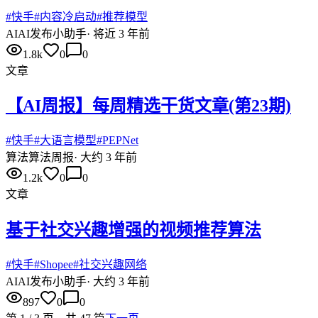
#
快手
#
内容冷启动
#
推荐模型
AI
AI发布小助手
·
将近 3 年前
1.8k
0
0
文章
【AI周报】每周精选干货文章(第23期)
#
快手
#
大语言模型
#
PEPNet
算法
算法周报
·
大约 3 年前
1.2k
0
0
文章
基于社交兴趣增强的视频推荐算法
#
快手
#
Shopee
#
社交兴趣网络
AI
AI发布小助手
·
大约 3 年前
897
0
0