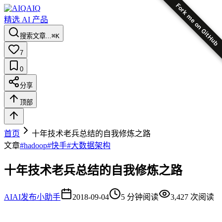
Fork me on GitHub
AIQ
精选 AI 产品
搜索文章...
⌘K
7
0
分享
顶部
首页
十年技术老兵总结的自我修炼之路
文章
#
hadoop
#
快手
#
大数据架构
十年技术老兵总结的自我修炼之路
AI
AI发布小助手
2018-09-04
5
分钟阅读
3,427
次阅读