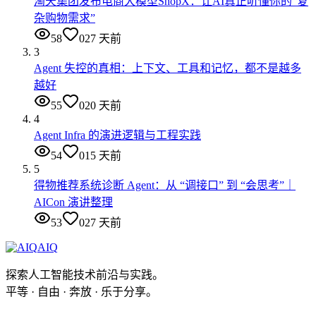
淘天集团发布电商大模型ShopX：让AI真正听懂你的“复
杂购物需求”
58
0
27 天前
3
Agent 失控的真相：上下文、工具和记忆，都不是越多
越好
55
0
20 天前
4
Agent Infra 的演进逻辑与工程实践
54
0
15 天前
5
得物推荐系统诊断 Agent：从 “调接口” 到 “会思考”｜
AICon 演讲整理
53
0
27 天前
AIQ
探索人工智能技术前沿与实践。
平等 · 自由 · 奔放 · 乐于分享。