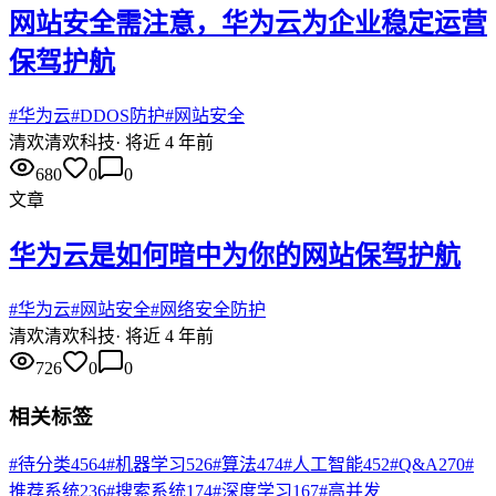
网站安全需注意，华为云为企业稳定运营
保驾护航
#
华为云
#
DDOS防护
#
网站安全
清欢
清欢科技
·
将近 4 年前
680
0
0
文章
华为云是如何暗中为你的网站保驾护航
#
华为云
#
网站安全
#
网络安全防护
清欢
清欢科技
·
将近 4 年前
726
0
0
相关标签
#
待分类
4564
#
机器学习
526
#
算法
474
#
人工智能
452
#
Q&A
270
#
推荐系统
236
#
搜索系统
174
#
深度学习
167
#
高并发