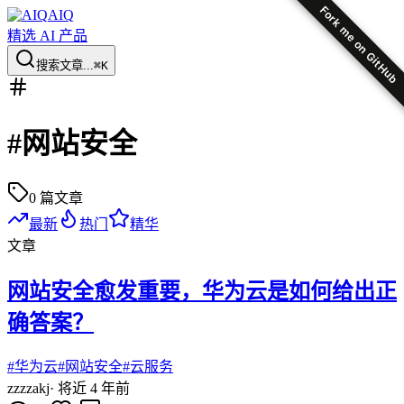
Fork me on GitHub
AIQ
精选 AI 产品
搜索文章...
⌘K
#
网站安全
0
篇文章
最新
热门
精华
文章
网站安全愈发重要，华为云是如何给出正
确答案？
#
华为云
#
网站安全
#
云服务
zz
zzakj
·
将近 4 年前