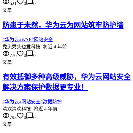
621
0
0
文章
防患于未然，华为云为网站筑牢防护墙
#
华为云
#
WAF
#
网站安全
秃头
秃头也爱科技
·
将近 4 年前
776
0
0
文章
有效抵御多种高级威胁，华为云网站安全
解决方案保护数据更专业！
#
华为云
#
网站安全
#
数据防护
清欢
清欢科技
·
将近 4 年前
793
0
0
文章