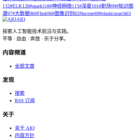
132
#
ELK
128
#
spark
118
#
神经网络
115
#
深度
101
#
职场
99
#
知识图
谱
97
#
大数据
96
#
Flink
96
#
图像识别
82
#
lucene
69
#
elasticsearch
63
AIQ
探索人工智能技术前沿与实践。
平等 · 自由 · 奔放 · 乐于分享。
内容频道
全部文章
发现
搜索
RSS 订阅
关于
关于 AIQ
内容方针