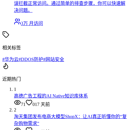
误拦截正常访问。通过简单的排查步骤，你可以快速解
决问题。
3万
月访问
相关标签
#
华为云
#
DDOS防护
#
网站安全
近期热门
1
高德广告工程的AI Native知识库体系
71
0
17 天前
2
淘天集团发布电商大模型ShopX：让AI真正听懂你的“复
杂购物需求”