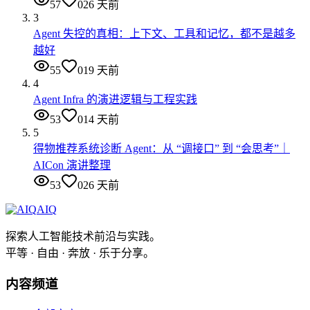
57
0
26 天前
3
Agent 失控的真相：上下文、工具和记忆，都不是越多
越好
55
0
19 天前
4
Agent Infra 的演进逻辑与工程实践
53
0
14 天前
5
得物推荐系统诊断 Agent：从 “调接口” 到 “会思考”｜
AICon 演讲整理
53
0
26 天前
AIQ
探索人工智能技术前沿与实践。
平等 · 自由 · 奔放 · 乐于分享。
内容频道