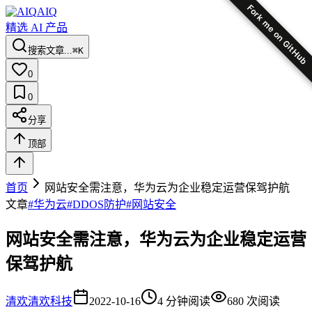
Fork me on GitHub
AIQ
精选 AI 产品
搜索文章...
⌘K
0
0
分享
顶部
首页
网站安全需注意，华为云为企业稳定运营保驾护航
文章
#
华为云
#
DDOS防护
#
网站安全
网站安全需注意，华为云为企业稳定运营
保驾护航
清欢
清欢科技
2022-10-16
4
分钟阅读
680
次阅读