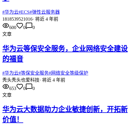
#
华为云
#
ECS
#
弹性云服务器
18
18539521016
·
将近 4 年前
600
0
0
文章
华为云等保安全服务，企业网络安全建设
的福音
#
华为云
#
等保安全服务
#
网络安全等级保护
秃头
秃头也爱科技
·
将近 4 年前
653
0
0
文章
华为云大数据助力企业敏捷创新，开拓新
价值！