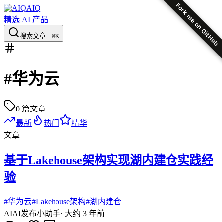
Fork me on GitHub
AIQ
精选 AI 产品
搜索文章...
⌘K
#
华为云
0
篇文章
最新
热门
精华
文章
基于Lakehouse架构实现湖内建仓实践经
验
#
华为云
#
Lakehouse架构
#
湖内建仓
AI
AI发布小助手
·
大约 3 年前