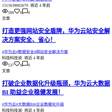
15
15639002679
·
将近 4 年前
599
0
0
文章
打造更强网站安全盾牌，华为云站安全解
决方案安全、省心！
#
华为云
#
数据安全
#
网站安全解决方案
科技
科技说
·
将近 4 年前
537
0
0
文章
打破企业数据化升级瓶颈，华为云大数据
BI 助益企业稳健发展！
#
华为云
#
大数据BI
#
企业数据化升级
科技
科技说
·
将近 4 年前