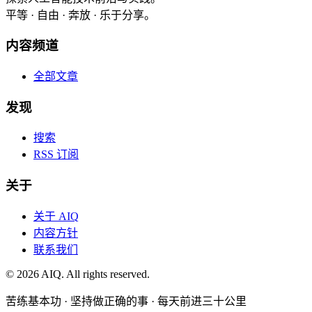
平等 · 自由 · 奔放 · 乐于分享。
内容频道
全部文章
发现
搜索
RSS 订阅
关于
关于 AIQ
内容方针
联系我们
©
2026
AIQ. All rights reserved.
苦练基本功 · 坚持做正确的事 · 每天前进三十公里