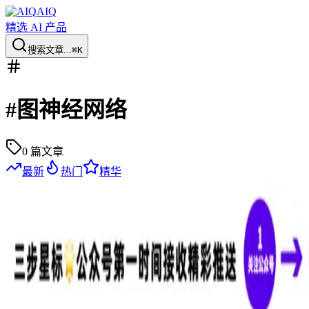
AIQ
精选 AI 产品
搜索文章...
⌘K
#
图神经网络
0
篇文章
最新
热门
精华