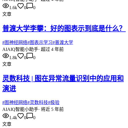
1.6k
0
0
文章
普渡大学李攀：好的图表示到底是什么？
#
图神经网络
#
图表示学习
#
普渡大学
AI
AIQ智能小助手
·
超过 4 年前
1.8k
0
0
文章
灵数科技 | 图在异常流量识别中的应用和
演进
#
图神经网络
#
灵数科技
#
极验
AI
AIQ智能小助手
·
将近 5 年前
1.4k
0
0
文章