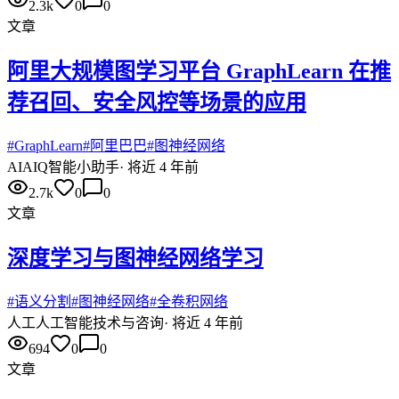
2.3k
0
0
文章
阿里大规模图学习平台 GraphLearn 在推
荐召回、安全风控等场景的应用
#
GraphLearn
#
阿里巴巴
#
图神经网络
AI
AIQ智能小助手
·
将近 4 年前
2.7k
0
0
文章
深度学习与图神经网络学习
#
语义分割
#
图神经网络
#
全卷积网络
人工
人工智能技术与咨询
·
将近 4 年前
694
0
0
文章