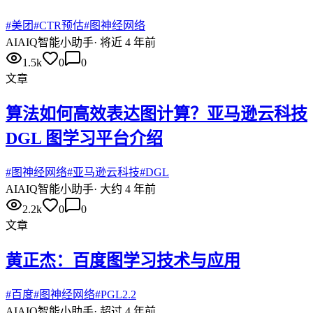
#
美团
#
CTR预估
#
图神经网络
AI
AIQ智能小助手
·
将近 4 年前
1.5k
0
0
文章
算法如何高效表达图计算？亚马逊云科技
DGL 图学习平台介绍
#
图神经网络
#
亚马逊云科技
#
DGL
AI
AIQ智能小助手
·
大约 4 年前
2.2k
0
0
文章
黄正杰：百度图学习技术与应用
#
百度
#
图神经网络
#
PGL2.2
AI
AIQ智能小助手
·
超过 4 年前