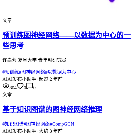
文章
预训练图神经网络——以数据为中心的一
些思考
许嘉蓉 复旦大学 青年副研究员
#
预训练
#
图神经网络
#
以数据为中心
AI
AI发布小助手
·
超过 2 年前
804
0
0
文章
基于知识图谱的图神经网络推理
#
知识图谱
#
图神经网络
#
CompGCN
AI
AI发布小助手
·
大约 3 年前