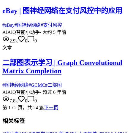
eBay | 图神经网络在支付风控中的应用
#
eBay
#
图神经网络
#
支付风控
AI
AIQ智能小助手
·
大约 5 年前
2.9k
0
0
文章
二部图表示学习 | Graph Convolutional
Matrix Completion
#
图神经网络
#
GCMC
#
二部图
AI
AIQ智能小助手
·
超过 6 年前
7.8k
0
0
第
1
/
2
页，共
24
篇
下一页
相关标签