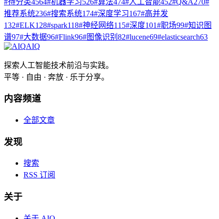
#
待分类
4564
#
机器学习
526
#
算法
474
#
人工智能
452
#
Q&A
270
#
推荐系统
236
#
搜索系统
174
#
深度学习
167
#
高并发
132
#
ELK
128
#
spark
118
#
神经网络
115
#
深度
101
#
职场
99
#
知识图
谱
97
#
大数据
96
#
Flink
96
#
图像识别
82
#
lucene
69
#
elasticsearch
63
AIQ
探索人工智能技术前沿与实践。
平等 · 自由 · 奔放 · 乐于分享。
内容频道
全部文章
发现
搜索
RSS 订阅
关于
关于 AIQ