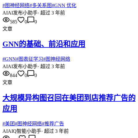
#
图神经网络
#
多关系图
#
GNN 优化
AI
AI发布小助手
·
超过 3 年前
585
0
0
文章
GNN的基础、前沿和应用
#
GNN
#
图表征学习
#
图神经网络
AI
AI发布小助手
·
超过 3 年前
844
0
0
文章
大规模异构图召回在美团到店推荐广告的
应用
#
美团
#
图神经网络
#
推荐广告
AI
AIQ智能小助手
·
超过 3 年前