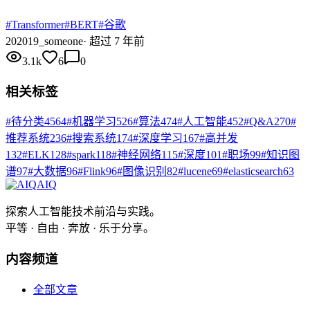
#
Transformer
#
BERT
#
谷歌
20
2019_someone
·
超过 7 年前
3.1k
6
0
相关标签
#
待分类
4564
#
机器学习
526
#
算法
474
#
人工智能
452
#
Q&A
270
#
推荐系统
236
#
搜索系统
174
#
深度学习
167
#
高并发
132
#
ELK
128
#
spark
118
#
神经网络
115
#
深度
101
#
职场
99
#
知识图
谱
97
#
大数据
96
#
Flink
96
#
图像识别
82
#
lucene
69
#
elasticsearch
63
AIQ
探索人工智能技术前沿与实践。
平等 · 自由 · 奔放 · 乐于分享。
内容频道
全部文章