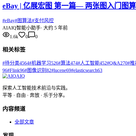
eBay | 亿展宏图 第一篇— 两张图入门图
#
eBay
#
图算法
#
支付风控
AI
AIQ智能小助手
·
大约 5 年前
1.6k
0
0
相关标签
#
待分类
4564
#
机器学习
526
#
算法
474
#
人工智能
452
#
Q&A
270
#
推
96
#
Flink
96
#
图像识别
82
#
lucene
69
#
elasticsearch
63
AIQ
探索人工智能技术前沿与实践。
平等 · 自由 · 奔放 · 乐于分享。
内容频道
全部文章
发现