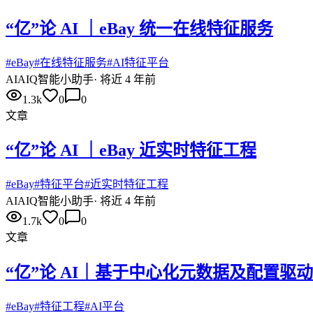
“亿”论 AI ｜eBay 统一在线特征服务
#
eBay
#
在线特征服务
#
AI特征平台
AI
AIQ智能小助手
·
将近 4 年前
1.3k
0
0
文章
“亿”论 AI ｜eBay 近实时特征工程
#
eBay
#
特征平台
#
近实时特征工程
AI
AIQ智能小助手
·
将近 4 年前
1.7k
0
0
文章
“亿”论 AI｜基于中心化元数据及配置驱动的
#
eBay
#
特征工程
#
AI平台