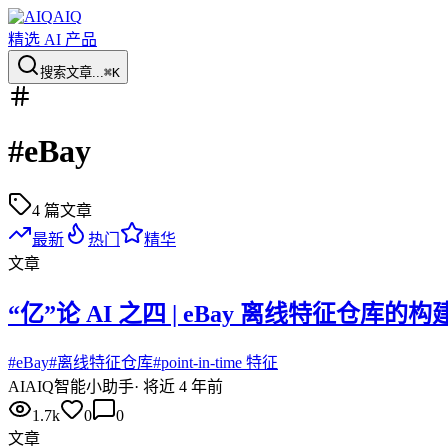
AIQ
精选 AI 产品
搜索文章...
⌘K
#
eBay
4
篇文章
最新
热门
精华
文章
“亿”论 AI 之四 | eBay 离线特征仓库的
#
eBay
#
离线特征仓库
#
point-in-time 特征
AI
AIQ智能小助手
·
将近 4 年前
1.7k
0
0
文章