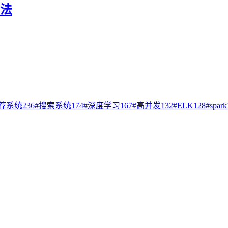
算法
荐系统
236
#
搜索系统
174
#
深度学习
167
#
高并发
132
#
ELK
128
#
spark