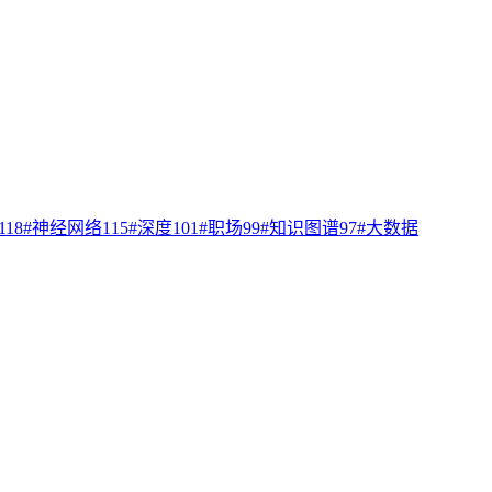
118
#
神经网络
115
#
深度
101
#
职场
99
#
知识图谱
97
#
大数据