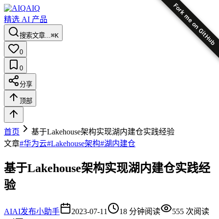
Fork me on GitHub
AIQ
精选 AI 产品
搜索文章...
⌘K
0
0
分享
顶部
首页
基于Lakehouse架构实现湖内建仓实践经验
文章
#
华为云
#
Lakehouse架构
#
湖内建仓
基于Lakehouse架构实现湖内建仓实践经
验
AI
AI发布小助手
2023-07-11
18
分钟阅读
555
次阅读