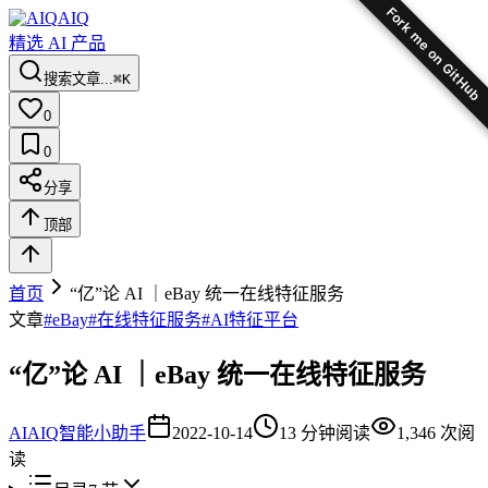
Fork me on GitHub
AIQ
精选 AI 产品
搜索文章...
⌘K
0
0
分享
顶部
首页
“亿”论 AI ｜eBay 统一在线特征服务
文章
#
eBay
#
在线特征服务
#
AI特征平台
“亿”论 AI ｜eBay 统一在线特征服务
AI
AIQ智能小助手
2022-10-14
13
分钟阅读
1,346
次阅
读