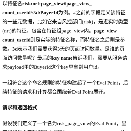
以特征名
risk:nrt:page_view#page_view_
count_userid^3d:BuyerId
为例。#之前的字段定义该特征
的一些元数据，比如它来自风控部门(risk)，是近实时类型
(nrt)的特征，包含在特征组page_view内。
page_view_
count_userid
则是实际的特征名称，而特征名之后则是参
数。
3d
表示我们需要获得3天的页面访问数量。是谁的页
面访问数量呢？最后的
key name
告诉我们，需要从服务请
求payload里的BuyerId这个key里拿到用户id。
一组符合这个命名规则的特征构建起了一个Eval Point，后
续特征的请求和计算都会围绕着Eval Point展开。
请求和返回格式
假设我们定义了一个名为risk_page_view的Eval Point，里