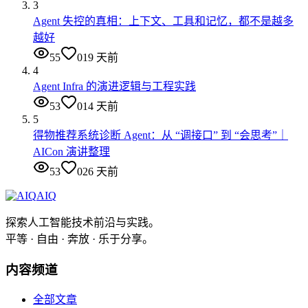
3
Agent 失控的真相：上下文、工具和记忆，都不是越多
越好
55
0
19 天前
4
Agent Infra 的演进逻辑与工程实践
53
0
14 天前
5
得物推荐系统诊断 Agent：从 “调接口” 到 “会思考”｜
AICon 演讲整理
53
0
26 天前
AIQ
探索人工智能技术前沿与实践。
平等 · 自由 · 奔放 · 乐于分享。
内容频道
全部文章