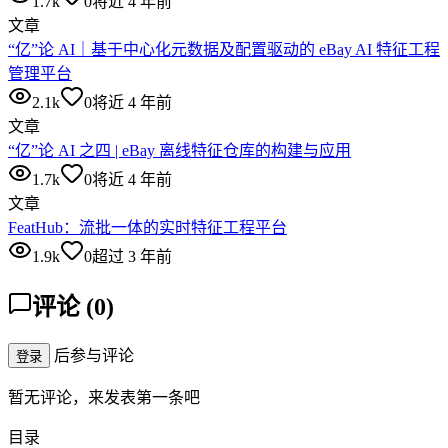
1.7k
0
将近 4 年前
文章
“亿”论 AI｜基于中心化元数据及配置驱动的 eBay AI 特征工程
管理平台
2.1k
0
将近 4 年前
文章
“亿”论 AI 之四 | eBay 离线特征仓库的构建与应用
1.7k
0
将近 4 年前
文章
FeatHub：流批一体的实时特征工程平台
1.9k
0
超过 3 年前
评论
(
0
)
后参与评论
登录
暂无评论，来发表第一条吧
目录