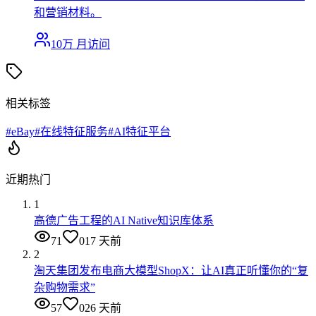
和营销材料。
10万
月访问
相关标签
#
eBay
#
在线特征服务
#
AI特征平台
近期热门
1
高德广告工程的AI Native知识库体系
71
0
17 天前
2
淘天集团发布电商大模型ShopX：让AI真正听懂你的“复
杂购物需求”
57
0
26 天前