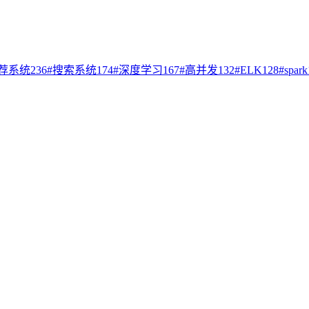
荐系统
236
#
搜索系统
174
#
深度学习
167
#
高并发
132
#
ELK
128
#
spark