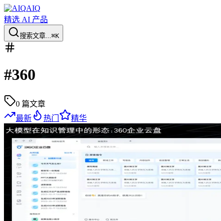
AIQ
精选 AI 产品
搜索文章...
⌘K
#
360
0
篇文章
最新
热门
精华