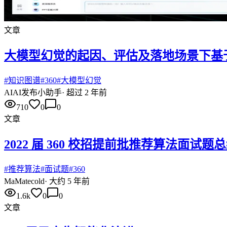
文章
大模型幻觉的起因、评估及落地场景下基
#
知识图谱
#
360
#
大模型幻觉
AI
AI发布小助手
·
超过 2 年前
710
0
0
文章
2022 届 360 校招提前批推荐算法面试题
#
推荐算法
#
面试题
#
360
Ma
Matecold
·
大约 5 年前
1.6k
0
0
文章