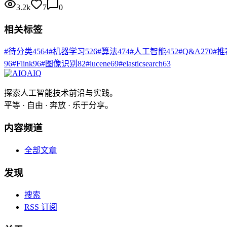
3.2k
7
0
相关标签
#
待分类
4564
#
机器学习
526
#
算法
474
#
人工智能
452
#
Q&A
270
#
推
96
#
Flink
96
#
图像识别
82
#
lucene
69
#
elasticsearch
63
AIQ
探索人工智能技术前沿与实践。
平等 · 自由 · 奔放 · 乐于分享。
内容频道
全部文章
发现
搜索
RSS 订阅