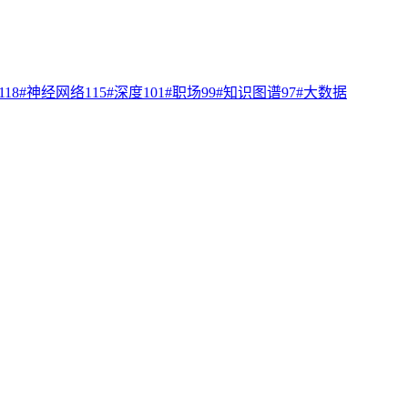
118
#
神经网络
115
#
深度
101
#
职场
99
#
知识图谱
97
#
大数据