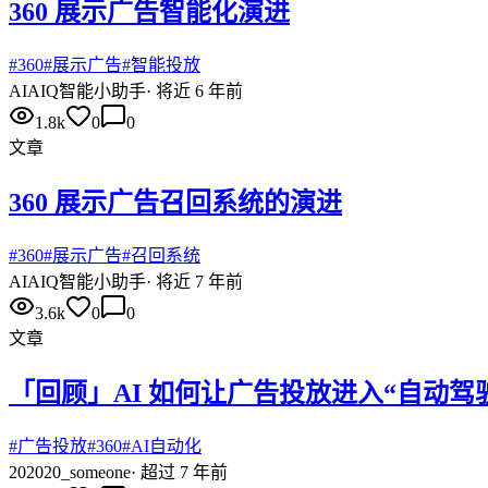
360 展示广告智能化演进
#
360
#
展示广告
#
智能投放
AI
AIQ智能小助手
·
将近 6 年前
1.8k
0
0
文章
360 展示广告召回系统的演进
#
360
#
展示广告
#
召回系统
AI
AIQ智能小助手
·
将近 7 年前
3.6k
0
0
文章
「回顾」AI 如何让广告投放进入“自动驾
#
广告投放
#
360
#
AI自动化
20
2020_someone
·
超过 7 年前