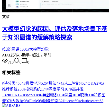
文章
大模型幻觉的起因、评估及落地场景下基
于知识图谱的缓解策略探索
#
知识图谱
#
360
#
大模型幻觉
AI
AI发布小助手
·
超过 2 年前
710
0
0
相关标签
#
待分类
4564
#
机器学习
526
#
算法
474
#
人工智能
452
#
Q&A
270
#
推荐系统
236
#
搜索系统
174
#
深度学习
167
#
高并发
132
#
ELK
128
#
spark
118
#
神经网络
115
#
深度
101
#
职场
99
#
知识图
谱
97
#
大数据
96
#
Flink
96
#
图像识别
82
#
lucene
69
#
elasticsearch
63
AIQ