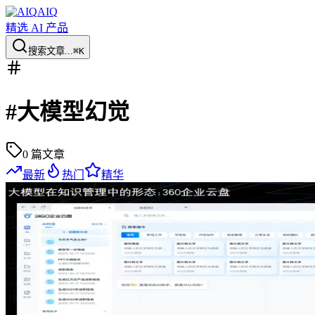
AIQ
精选 AI 产品
搜索文章...
⌘K
#
大模型幻觉
0
篇文章
最新
热门
精华