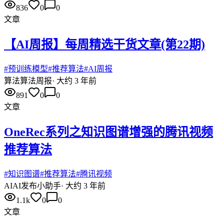
836
0
0
文章
【AI周报】每周精选干货文章(第22期)
#
预训练模型
#
推荐算法
#
AI周报
算法
算法周报
·
大约 3 年前
891
0
0
文章
OneRec系列之知识图谱增强的腾讯视频
推荐算法
#
知识图谱
#
推荐算法
#
腾讯视频
AI
AI发布小助手
·
大约 3 年前
1.1k
0
0
文章