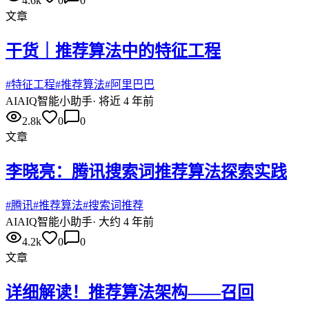
4.6k
0
0
文章
干货｜推荐算法中的特征工程
#
特征工程
#
推荐算法
#
阿里巴巴
AI
AIQ智能小助手
·
将近 4 年前
2.8k
0
0
文章
李晓亮：腾讯搜索词推荐算法探索实践
#
腾讯
#
推荐算法
#
搜索词推荐
AI
AIQ智能小助手
·
大约 4 年前
4.2k
0
0
文章
详细解读！推荐算法架构——召回