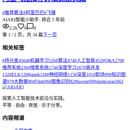
#
推荐算法
#
阿里巴巴
#
飞猪
AI
AIQ智能小助手
·
将近 5 年前
2.2k
0
0
第
1
/
2
页，共
34
篇
下一页
相关标签
#
待分类
4564
#
机器学习
526
#
算法
474
#
人工智能
452
#
Q&A
270
#
推荐系统
236
#
搜索系统
174
#
深度学习
167
#
高并发
132
#
ELK
128
#
spark
118
#
神经网络
115
#
深度
101
#
职场
99
#
知识图
谱
97
#
大数据
96
#
Flink
96
#
图像识别
82
#
lucene
69
#
elasticsearch
63
AIQ
探索人工智能技术前沿与实践。
平等 · 自由 · 奔放 · 乐于分享。
内容频道