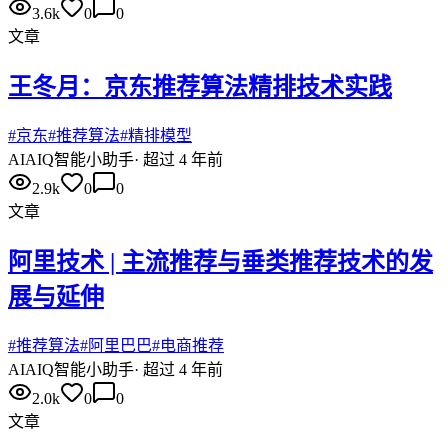
3.6k
0
0
文章
王冬月：京东推荐算法精排技术实践
#
京东
#
推荐算法
#
精排模型
AI
AIQ智能小助手
·
超过 4 年前
2.9k
0
0
文章
阿里技术 | 主流推荐与垂类推荐技术的发
展与延伸
#
推荐算法
#
阿里巴巴
#
电商推荐
AI
AIQ智能小助手
·
超过 4 年前
2.0k
0
0
文章