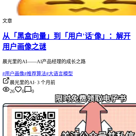
文章
从「黑盒向量」到「用户'话'像」：解开
用户画像之谜
晨光里的AI——AI产品经理的成长之路
#
用户画像
#
推荐算法
#
大语言模型
晨光里的AI
·
3 个月前
26
0
0