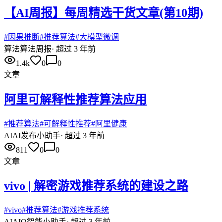
【AI周报】每周精选干货文章(第10期)
#
因果推断
#
推荐算法
#
大模型微调
算法
算法周报
·
超过 3 年前
1.4k
0
0
文章
阿里可解释性推荐算法应用
#
推荐算法
#
可解释性推荐
#
阿里健康
AI
AI发布小助手
·
超过 3 年前
811
0
0
文章
vivo | 解密游戏推荐系统的建设之路
#
vivo
#
推荐算法
#
游戏推荐系统
AI
AIQ智能小助手
·
超过 3 年前