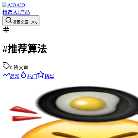
AIQ
精选 AI 产品
搜索文章...
⌘K
#
推荐算法
0
篇文章
最新
热门
精华