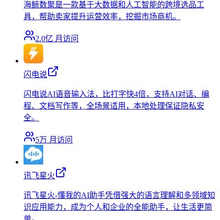
海鲸数聚是一款基于大数据和人工智能的跨境选品工
具，帮助卖家提升运营效率，挖掘市场商机。
2.0亿
月访问
闪电说
闪电说AI语音输入法，比打字快4倍，支持AI对话、编
程、文档写作等，全场景适用，本地处理保证隐私安
全。
5万
月访问
讯飞星火
讯飞星火-懂我的AI助手凭借强大的语言理解和多领域知
识应用能力，成为个人和企业的全能助手，让生活更简
单。