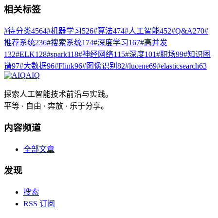
相关标签
#
待分类
4564
#
机器学习
526
#
算法
474
#
人工智能
452
#
Q&A
270
#
推荐系统
236
#
搜索系统
174
#
深度学习
167
#
高并发
132
#
ELK
128
#
spark
118
#
神经网络
115
#
深度
101
#
职场
99
#
知识图
谱
97
#
大数据
96
#
Flink
96
#
图像识别
82
#
lucene
69
#
elasticsearch
63
AIQ
探索人工智能技术前沿与实践。
平等 · 自由 · 奔放 · 乐于分享。
内容频道
全部文章
发现
搜索
RSS 订阅