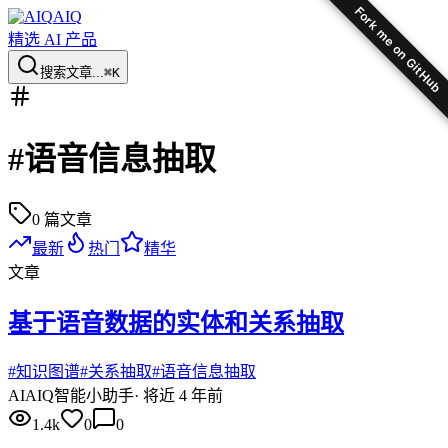
Fork me on GitHub
AIQ
精选 AI 产品
搜索文章...
⌘K
#
语音信息抽取
0
篇文章
最新
热门
精华
文章
基于语音数据的实体和关系抽取
#
知识图谱
#
关系抽取
#
语音信息抽取
AI
AIQ智能小助手
·
将近 4 年前
1.4k
0
0