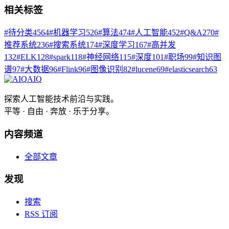
相关标签
#
待分类
4564
#
机器学习
526
#
算法
474
#
人工智能
452
#
Q&A
270
#
推荐系统
236
#
搜索系统
174
#
深度学习
167
#
高并发
132
#
ELK
128
#
spark
118
#
神经网络
115
#
深度
101
#
职场
99
#
知识图
谱
97
#
大数据
96
#
Flink
96
#
图像识别
82
#
lucene
69
#
elasticsearch
63
AIQ
探索人工智能技术前沿与实践。
平等 · 自由 · 奔放 · 乐于分享。
内容频道
全部文章
发现
搜索
RSS 订阅