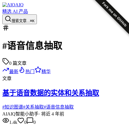
Fork me on GitHub
AIQ
精选 AI 产品
搜索文章...
⌘K
#
语音信息抽取
0
篇文章
最新
热门
精华
文章
基于语音数据的实体和关系抽取
#
知识图谱
#
关系抽取
#
语音信息抽取
AI
AIQ智能小助手
·
将近 4 年前
1.4k
0
0