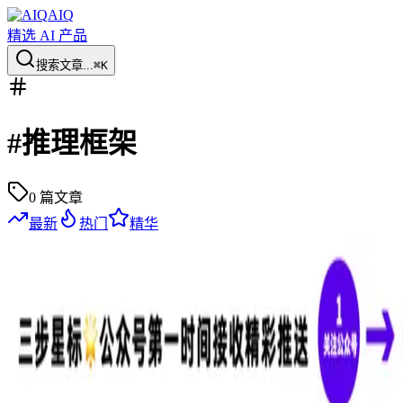
AIQ
精选 AI 产品
搜索文章...
⌘K
#
推理框架
0
篇文章
最新
热门
精华