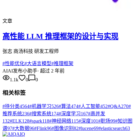
文章
高性能 LLM 推理框架的设计与实现
张志 商汤科技 研发工程师
#
性能优化
#
大语言模型
#
推理框架
AI
AI发布小助手
·
超过 2 年前
1.1k
0
0
相关标签
#
待分类
4564
#
机器学习
526
#
算法
474
#
人工智能
452
#
Q&A
270
#
推荐系统
236
#
搜索系统
174
#
深度学习
167
#
高并发
132
#
ELK
128
#
spark
118
#
神经网络
115
#
深度
101
#
职场
99
#
知识图
谱
97
#
大数据
96
#
Flink
96
#
图像识别
82
#
lucene
69
#
elasticsearch
63
AIQ