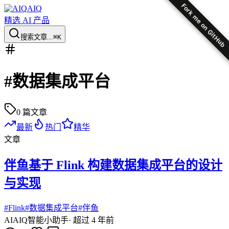
Fork me on GitHub
AIQ
精选 AI 产品
搜索文章...
⌘K
#
数据集成平台
0
篇文章
最新
热门
精华
文章
伴鱼基于 Flink 构建数据集成平台的设计
与实现
#
Flink
#
数据集成平台
#
伴鱼
AI
AIQ智能小助手
·
超过 4 年前