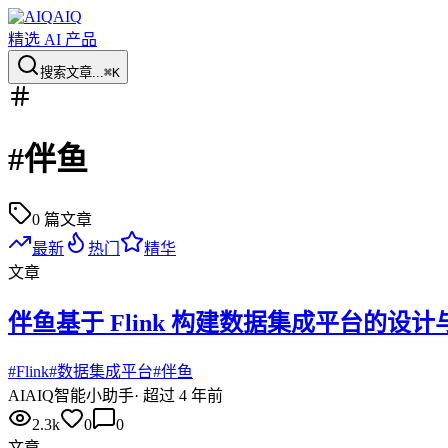
AIQ
精选 AI 产品
搜索文章...
⌘K
#
伴鱼
0
篇文章
最新
热门
精华
文章
伴鱼基于 Flink 构建数据集成平台的设计
#
Flink
#
数据集成平台
#
伴鱼
AI
AIQ智能小助手
·
超过 4 年前
2.3k
0
0
文章