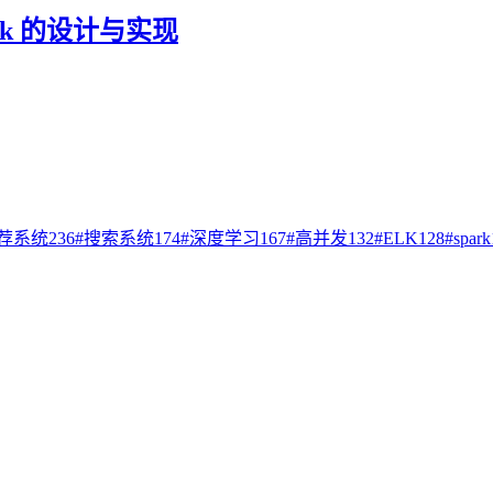
ink 的设计与实现
荐系统
236
#
搜索系统
174
#
深度学习
167
#
高并发
132
#
ELK
128
#
spark