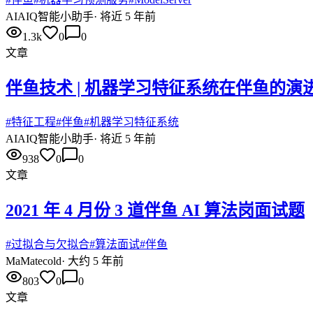
AI
AIQ智能小助手
·
将近 5 年前
1.3k
0
0
文章
伴鱼技术 | 机器学习特征系统在伴鱼的演
#
特征工程
#
伴鱼
#
机器学习特征系统
AI
AIQ智能小助手
·
将近 5 年前
938
0
0
文章
2021 年 4 月份 3 道伴鱼 AI 算法岗面试题
#
过拟合与欠拟合
#
算法面试
#
伴鱼
Ma
Matecold
·
大约 5 年前
803
0
0
文章