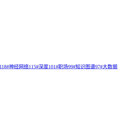
118
#
神经网络
115
#
深度
101
#
职场
99
#
知识图谱
97
#
大数据