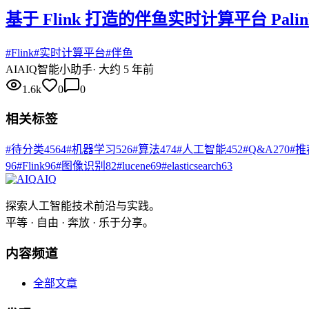
基于 Flink 打造的伴鱼实时计算平台 Pal
#
Flink
#
实时计算平台
#
伴鱼
AI
AIQ智能小助手
·
大约 5 年前
1.6k
0
0
相关标签
#
待分类
4564
#
机器学习
526
#
算法
474
#
人工智能
452
#
Q&A
270
#
推
96
#
Flink
96
#
图像识别
82
#
lucene
69
#
elasticsearch
63
AIQ
探索人工智能技术前沿与实践。
平等 · 自由 · 奔放 · 乐于分享。
内容频道
全部文章