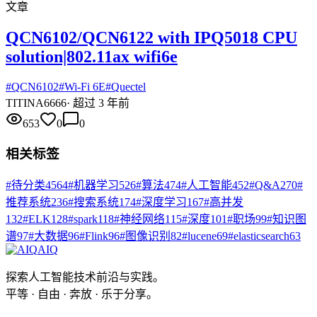
文章
QCN6102/QCN6122 with IPQ5018 CPU
solution|802.11ax wifi6e
#
QCN6102
#
Wi-Fi 6E
#
Quectel
TI
TINA6666
·
超过 3 年前
653
0
0
相关标签
#
待分类
4564
#
机器学习
526
#
算法
474
#
人工智能
452
#
Q&A
270
#
推荐系统
236
#
搜索系统
174
#
深度学习
167
#
高并发
132
#
ELK
128
#
spark
118
#
神经网络
115
#
深度
101
#
职场
99
#
知识图
谱
97
#
大数据
96
#
Flink
96
#
图像识别
82
#
lucene
69
#
elasticsearch
63
AIQ
探索人工智能技术前沿与实践。
平等 · 自由 · 奔放 · 乐于分享。