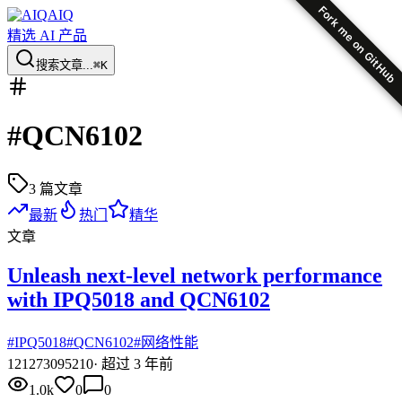
Fork me on GitHub
AIQ
精选 AI 产品
搜索文章...
⌘K
#
QCN6102
3
篇文章
最新
热门
精华
文章
Unleash next-level network performance
with IPQ5018 and QCN6102
#
IPQ5018
#
QCN6102
#
网络性能
12
1273095210
·
超过 3 年前
1.0k
0
0