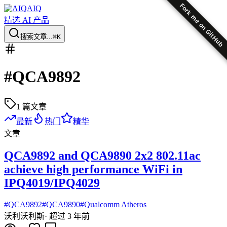
Fork me on GitHub
AIQ
精选 AI 产品
搜索文章...
⌘K
#
QCA9892
1
篇文章
最新
热门
精华
文章
QCA9892 and QCA9890 2x2 802.11ac
achieve high performance WiFi in
IPQ4019/IPQ4029
#
QCA9892
#
QCA9890
#
Qualcomm Atheros
沃利
沃利斯
·
超过 3 年前