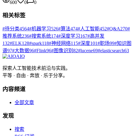
600
0
0
相关标签
#
待分类
4564
#
机器学习
526
#
算法
474
#
人工智能
452
#
Q&A
270
#
推荐系统
236
#
搜索系统
174
#
深度学习
167
#
高并发
132
#
ELK
128
#
spark
118
#
神经网络
115
#
深度
101
#
职场
99
#
知识图
谱
97
#
大数据
96
#
Flink
96
#
图像识别
82
#
lucene
69
#
elasticsearch
63
AIQ
探索人工智能技术前沿与实践。
平等 · 自由 · 奔放 · 乐于分享。
内容频道
全部文章
发现
搜索