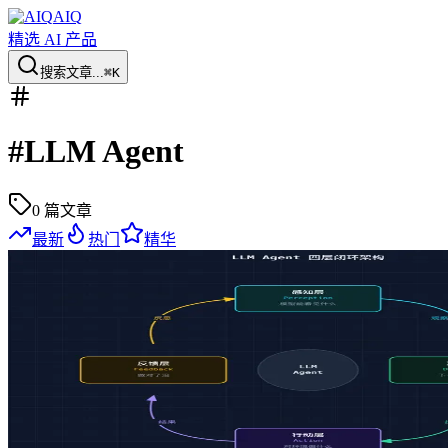
AIQ
精选 AI 产品
搜索文章...
⌘K
#
LLM Agent
0
篇文章
最新
热门
精华