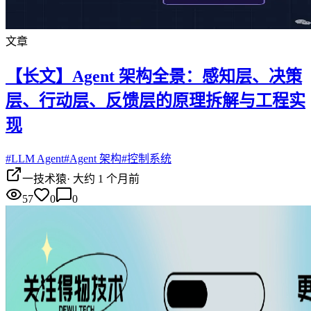
文章
【长文】Agent 架构全景：感知层、决策
层、行动层、反馈层的原理拆解与工程实
现
#
LLM Agent
#
Agent 架构
#
控制系统
一技术猿
·
大约 1 个月前
57
0
0