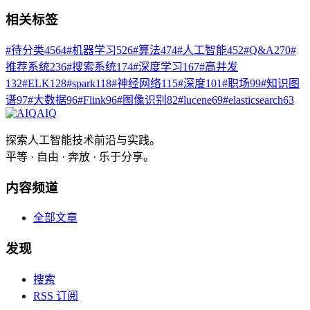
相关标签
#
待分类
4564
#
机器学习
526
#
算法
474
#
人工智能
452
#
Q&A
270
#
推荐系统
236
#
搜索系统
174
#
深度学习
167
#
高并发
132
#
ELK
128
#
spark
118
#
神经网络
115
#
深度
101
#
职场
99
#
知识图
谱
97
#
大数据
96
#
Flink
96
#
图像识别
82
#
lucene
69
#
elasticsearch
63
AIQ
探索人工智能技术前沿与实践。
平等 · 自由 · 奔放 · 乐于分享。
内容频道
全部文章
发现
搜索
RSS 订阅