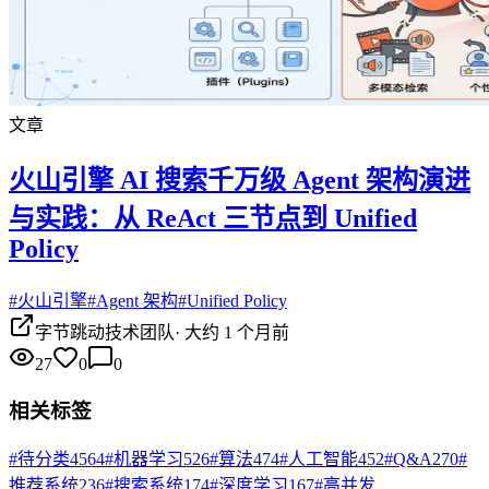
文章
火山引擎 AI 搜索千万级 Agent 架构演进
与实践：从 ReAct 三节点到 Unified
Policy
#
火山引擎
#
Agent 架构
#
Unified Policy
字节跳动技术团队
·
大约 1 个月前
27
0
0
相关标签
#
待分类
4564
#
机器学习
526
#
算法
474
#
人工智能
452
#
Q&A
270
#
推荐系统
236
#
搜索系统
174
#
深度学习
167
#
高并发