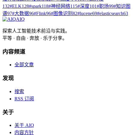
132
#
ELK
128
#
spark
118
#
神经网络
115
#
深度
101
#
职场
99
#
知识图
谱
97
#
大数据
96
#
Flink
96
#
图像识别
82
#
lucene
69
#
elasticsearch
63
AIQ
探索人工智能技术前沿与实践。
平等 · 自由 · 奔放 · 乐于分享。
内容频道
全部文章
发现
搜索
RSS 订阅
关于
关于 AIQ
内容方针