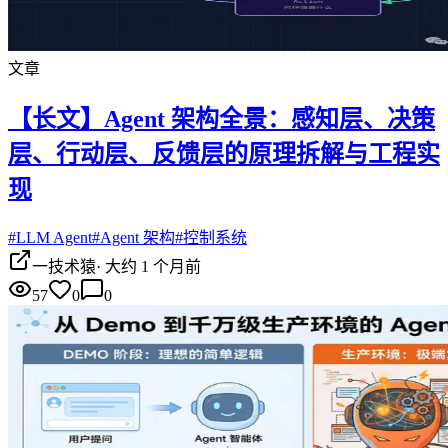
文章
【长文】Agent 架构全景：感知层、决策
层、行动层、反馈层的原理拆解与工程实
现
#
LLM Agent
#
Agent 架构
#
控制系统
一技术猿
·
大约 1 个月前
57
0
0