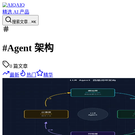
AIQ
精选 AI 产品
搜索文章...
⌘K
#
Agent 架构
0
篇文章
最新
热门
精华