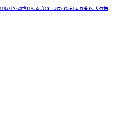
118
#
神经网络
115
#
深度
101
#
职场
99
#
知识图谱
97
#
大数据