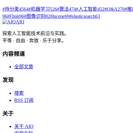
#
待分类
4564
#
机器学习
526
#
算法
474
#
人工智能
452
#
Q&A
270
#
推
96
#
Flink
96
#
图像识别
82
#
lucene
69
#
elasticsearch
63
AIQ
探索人工智能技术前沿与实践。
平等 · 自由 · 奔放 · 乐于分享。
内容频道
全部文章
发现
搜索
RSS 订阅
关于
关于 AIQ