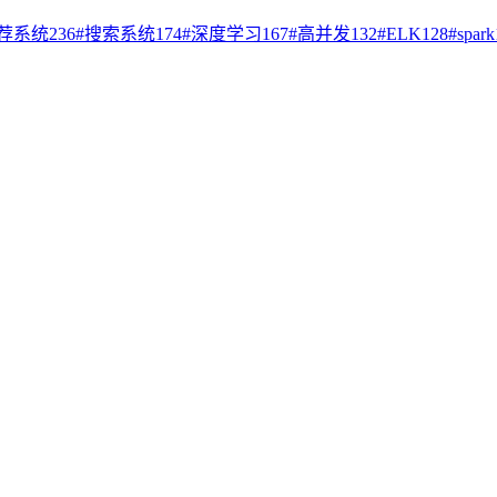
荐系统
236
#
搜索系统
174
#
深度学习
167
#
高并发
132
#
ELK
128
#
spark