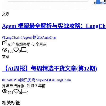
文章
Agent 框架最全解析与实战攻略：LangChain 
#
LangChain
#
Agent 框架
#
AutoGen
AI产品观察局
·
2 个月前
155
0
0
文章
【AI周报】每周精选干货文章(第12期)
#
ChatGPT
#
腾讯天穹 SuperSQL
#
LangChain
算法
算法周报
·
超过 3 年前
721
0
0
相关标签