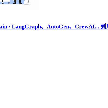
/ LangGraph、AutoGen、CrewAI..