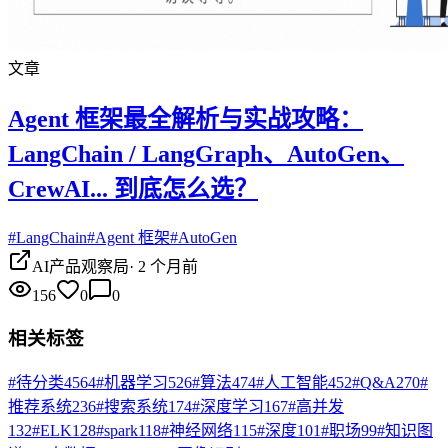
文章
Agent 框架最全解析与实战攻略：
LangChain / LangGraph、AutoGen、
CrewAI... 到底怎么选？
#
LangChain
#
Agent 框架
#
AutoGen
AI产品观察局
·
2 个月前
156
0
0
相关标签
#
待分类
4564
#
机器学习
526
#
算法
474
#
人工智能
452
#
Q&A
270
#
推荐系统
236
#
搜索系统
174
#
深度学习
167
#
高并发
132
#
ELK
128
#
spark
118
#
神经网络
115
#
深度
101
#
职场
99
#
知识图