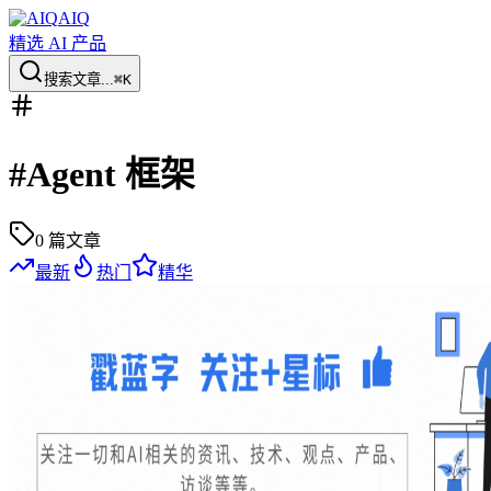
AIQ
精选 AI 产品
搜索文章...
⌘K
#
Agent 框架
0
篇文章
最新
热门
精华