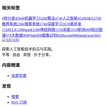
相关标签
#
待分类
4564
#
机器学习
526
#
算法
474
#
人工智能
452
#
Q&A
270
#
推荐系统
236
#
搜索系统
174
#
深度学习
167
#
高并发
132
#
ELK
128
#
spark
118
#
神经网络
115
#
深度
101
#
职场
99
#
知识图
谱
97
#
大数据
96
#
Flink
96
#
图像识别
82
#
lucene
69
#
elasticsearch
63
AIQ
探索人工智能技术前沿与实践。
平等 · 自由 · 奔放 · 乐于分享。
内容频道
全部文章
发现
搜索
RSS 订阅