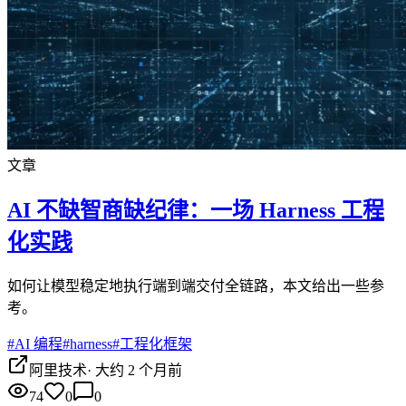
文章
AI 不缺智商缺纪律：一场 Harness 工程
化实践
如何让模型稳定地执行端到端交付全链路，本文给出一些参
考。
#
AI 编程
#
harness
#
工程化框架
阿里技术
·
大约 2 个月前
74
0
0