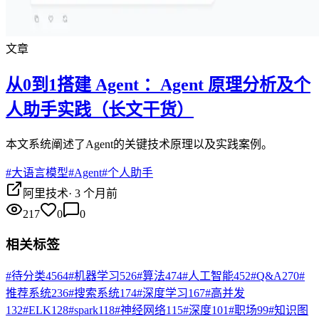
文章
从0到1搭建 Agent ：Agent 原理分析及个
人助手实践（长文干货）
本文系统阐述了Agent的关键技术原理以及实践案例。
#
大语言模型
#
Agent
#
个人助手
阿里技术
·
3 个月前
217
0
0
相关标签
#
待分类
4564
#
机器学习
526
#
算法
474
#
人工智能
452
#
Q&A
270
#
推荐系统
236
#
搜索系统
174
#
深度学习
167
#
高并发
132
#
ELK
128
#
spark
118
#
神经网络
115
#
深度
101
#
职场
99
#
知识图