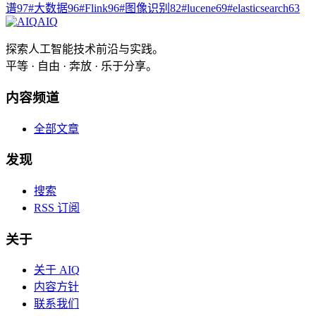
谱
97
#
大数据
96
#
Flink
96
#
图像识别
82
#
lucene
69
#
elasticsearch
63
AIQ
探索人工智能技术前沿与实践。
平等 · 自由 · 奔放 · 乐于分享。
内容频道
全部文章
发现
搜索
RSS 订阅
关于
关于 AIQ
内容方针
联系我们